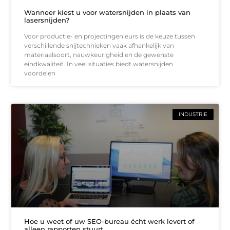
Wanneer kiest u voor watersnijden in plaats van
lasersnijden?
Voor productie- en projectingenieurs is de keuze tussen
verschillende snijtechnieken vaak afhankelijk van
materiaalsoort, nauwkeurigheid en de gewenste
eindkwaliteit. In veel situaties biedt watersnijden
voordelen
INDUSTRIE
Hoe u weet of uw SEO-bureau écht werk levert of
alleen rapporten stuurt