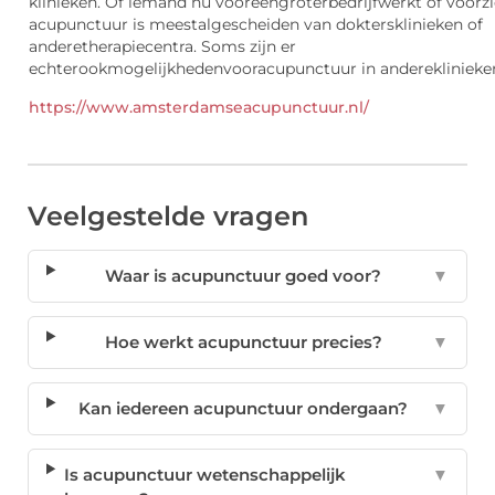
klinieken
. Of
iemand
nu
voor
een
groter
bedrijf
werkt
of
voor
z
acupunctuur
is
meestal
gesc
heiden
van
dokters
klinieken
of
andere
therapiecentra
. Soms
zijn
er
echter
ook
mogelijkheden
voor
acupunctuur
in
andere
klinieke
https://www.amsterdamseacupunctuur.nl/
Veelgestelde vragen
Waar is acupunctuur goed voor?
▼
Hoe werkt acupunctuur precies?
▼
Kan iedereen acupunctuur ondergaan?
▼
Is acupunctuur wetenschappelijk
▼