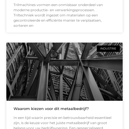
Trilmachines vormen een onmisbaar onderdeel van
moderne productie- en verwerkingsprocessen.
Triltechniek wordt ingezet om materialen op een
gecontroleerde en efficiënte manier te verplaatsen,
sorteren en
INDUSTRIE
Waarom kiezen voor dit metaalbedrijf?
In een tijd waarin precisie en betrouwbaarheid essentieel
zijn, is de keuze voor het juiste metaalbedrijf van groot
belang voor uw bedrijfsvoering. Een gespecialiseerd