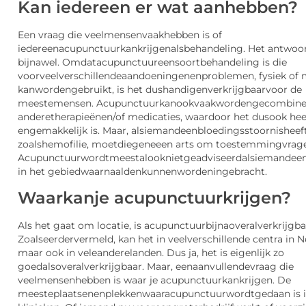
Kan
iedereen
er wat
aan
hebben
?
Een
vraag
die
veel
mensen
vaak
hebben
is of
iedereen
acupunctuur
kan
krijgen
als
behandeling
. Het
antwoo
bijna
wel
.
Omdat
acupunctuur
een
soort
behandeling
is die
voor
veel
verschille
nde
aandoeningen
en
problemen
,
fysiek
of
kan
worden
gebruikt
, is het
dus
handig
en
verkrijgbaar
voor
de
meeste
mensen
.
Acupunctuur
kan
ook
vaak
worden
gecombine
andere
therapieën
en
/of
medicaties
,
waardoor
het
dus
ook
hee
en
gemakke
lijk
is. Maar,
als
iemand
een
bloedingsstoornis
heef
zoals
hemofilie
,
moet
diegene
een
arts om
toestemming
vrag
Acupunctuur
wordt
meestal
ook
niet
geadviseerd
als
iemand
ee
in het
gebied
waar
naalden
kunnen
worden
ingebracht
.
Waar
kan
je
acupunctuur
krijgen
?
Als het
gaat
om
locatie
, is
acupunctuur
bijna
overal
verkrijgba
Zoals
eerder
vermeld
,
kan
het in
veel
verschillende
centra in N
maar
ook
in
vele
andere
landen
. Dus ja, het is
eigenlijk
zo
goed
als
overal
verkrijgbaar
. Ma
ar,
een
aanvullende
vraag
die
veel
mensen
hebben
is
waar
je
acupunctuur
kan
krijgen
. De
meeste
plaatsen
en
plekken
waar
acupunctuur
wordt
gedaan
is 