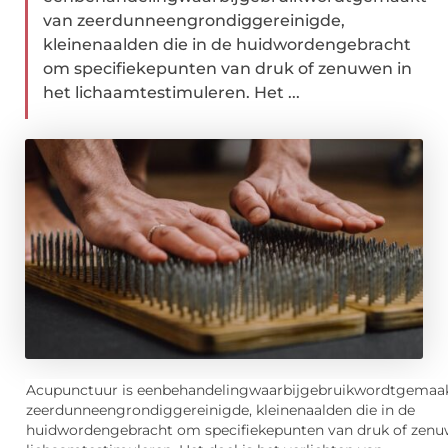
van zeerdunneengrondiggereinigde,
kleinenaalden die in de huidwordengebracht
om specifiekepunten van druk of zenuwen in
het lichaamtestimuleren. Het ...
Acupunctuur
is
een
behandeling
waarbij
gebruik
wordt
gemaa
zeer
dunne
en
grondig
gereinigde
,
kleine
naalden
die in de
huid
worden
gebracht
om
specifieke
punten
van
druk
of
zenu