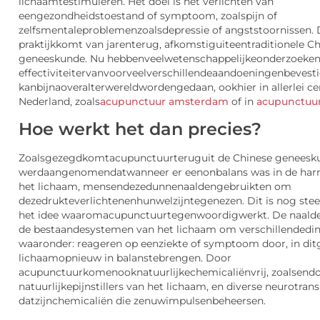
lichaam
te
stimuleren
. Het
doel
is het
verlichten
van
een
gezon
dheidstoestand
of
symptoom
,
zoals
pijn
of
zelfs
mentale
problemen
zoals
depressie
of
angststoornissen
.
praktijk
komt
van
jaren
terug
,
afkomstig
uit
een
traditionele
Ch
geneeskunde
. Nu
hebben
veel
wetenschappelijke
onderzoeke
effectiviteit
ervan
voor
veel
verschillende
aandoeningen
bevest
kan
bijna
overal
ter
wereld
worden
gedaan
,
ook
hier
in
allerlei
cen
Nederland,
zoals
acupunctuur amsterdam
of in
acupunctuu
Hoe
werkt
het dan
precies
?
Zoals
gezegd
komt
acupunctuur
terug
uit
de Chinese
geneesk
werd
aangenomen
dat
wanneer
er
een
onbalans
was in de
har
het
lichaam
,
mensen
deze
dunne
naalden
gebr
uikten
om
deze
druk
te
verlichten
en
hun
welzijn
te
genezen
. Dit is
nog
ste
het idee
waarom
acupunctuur
tegenwoordig
werkt
. De
naald
de
bestaande
systemen
van het
lichaam
om
verschillende
di
waaronder
:
reageren
op
een
ziekte
of
symptoom
door, in
dit
lichaam
opnieuw
in
balans
te
brengen
. Door
acupunctuur
komen
ook
natuurlijke
chemicaliën
vrij
,
zoals
endo
natuurlijke
pijnstillers
van het
lichaam
,
en
diverse neurotrans
dat
zijn
chemicaliën
die
zenuwimpulsen
beheersen
.