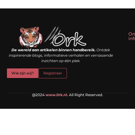
On
in
Linkbuilding kopen: slim shortcut of riskante valkuil?
Geld verdienen met een website: droom of doe-het-zelf realiteit?
De wereld aan artikelen binnen handbereik.
Ontdek
inspirerende blogs, informatieve verhalen en verrassende
inzichten op één plek.
Wie zijn wij?
Registreer
@2024
www.0rk.nl.
All Right Reserved.