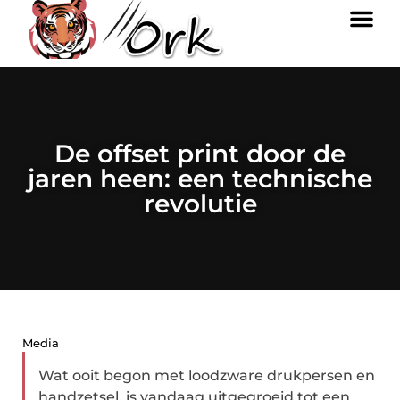
De offset print door de
jaren heen: een technische
revolutie
Media
Wat ooit begon met loodzware drukpersen en
handzetsel, is vandaag uitgegroeid tot een