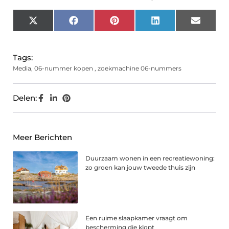
X
Facebook
Pinterest
LinkedIn
Email
(Twitter)
Tags:
Media
,
06-nummer kopen
,
zoekmachine 06-nummers
Delen:
Meer Berichten
Duurzaam wonen in een recreatiewoning:
zo groen kan jouw tweede thuis zijn
Een ruime slaapkamer vraagt om
bescherming die klopt