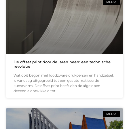
MEDIA
De offset print door de jaren heen: een technische
revolutie
Wat ooit begon met loodzware drukpersen en handzetsel,
is vandaag uitgegroeid tot een geautomatiseerde
kunstvorm. De offset print heeft zich de afgelopen
decennia ontwikkeld tot
MEDIA