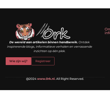
On
in
Linkbuilding kopen: slim shortcut of riskante valkuil?
Geld verdienen met een website: droom of doe-het-zelf realiteit?
De wereld aan artikelen binnen handbereik.
Ontdek
inspirerende blogs, informatieve verhalen en verrassende
inzichten op één plek.
Wie zijn wij?
Registreer
@2024
www.0rk.nl.
All Right Reserved.