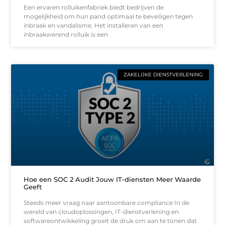
Een ervaren rolluikenfabriek biedt bedrijven de
mogelijkheid om hun pand optimaal te beveiligen tegen
inbraak en vandalisme. Het installeren van een
inbraakwerend rolluik is een
ZAKELIJKE DIENSTVERLENING
Hoe een SOC 2 Audit Jouw IT-diensten Meer Waarde
Geeft
Steeds meer vraag naar aantoonbare compliance In de
wereld van cloudoplossingen, IT-dienstverlening en
softwareontwikkeling groeit de druk om aan te tonen dat