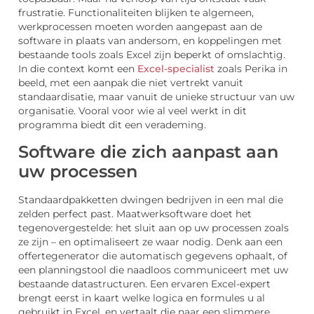
frustratie. Functionaliteiten blijken te algemeen,
werkprocessen moeten worden aangepast aan de
software in plaats van andersom, en koppelingen met
bestaande tools zoals Excel zijn beperkt of omslachtig.
In die context komt een
Excel-specialist
zoals Perika in
beeld, met een aanpak die niet vertrekt vanuit
standaardisatie, maar vanuit de unieke structuur van uw
organisatie. Vooral voor wie al veel werkt in dit
programma biedt dit een verademing.
Software die zich aanpast aan
uw processen
Standaardpakketten dwingen bedrijven in een mal die
zelden perfect past. Maatwerksoftware doet het
tegenovergestelde: het sluit aan op uw processen zoals
ze zijn – en optimaliseert ze waar nodig. Denk aan een
offertegenerator die automatisch gegevens ophaalt, of
een planningstool die naadloos communiceert met uw
bestaande datastructuren. Een ervaren Excel-expert
brengt eerst in kaart welke logica en formules u al
gebruikt in Excel, en vertaalt die naar een slimmere,