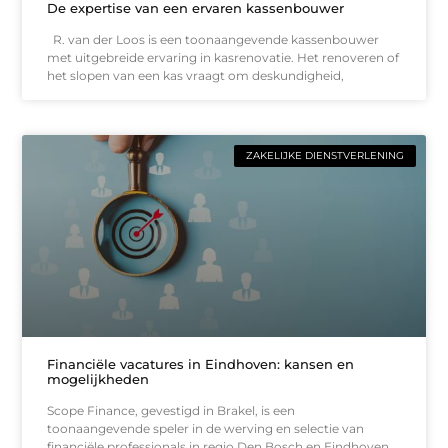
De expertise van een ervaren kassenbouwer
R. van der Loos is een toonaangevende kassenbouwer
met uitgebreide ervaring in kasrenovatie. Het renoveren of
het slopen van een kas vraagt om deskundigheid,
ZAKELIJKE DIENSTVERLENING
Financiële vacatures in Eindhoven: kansen en
mogelijkheden
Scope Finance, gevestigd in Brakel, is een
toonaangevende speler in de werving en selectie van
financiële professionals in regio Den Bosch en Eindhoven.