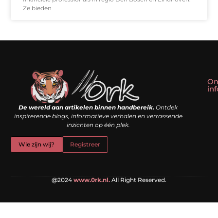
Ze bieden
On
in
Linkbuilding kopen: slim shortcut of riskante valkuil?
Geld verdienen met een website: droom of doe-het-zelf realiteit?
De wereld aan artikelen binnen handbereik.
Ontdek
inspirerende blogs, informatieve verhalen en verrassende
inzichten op één plek.
Wie zijn wij?
Registreer
@2024
www.0rk.nl.
All Right Reserved.