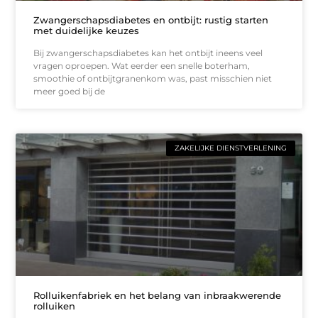
Zwangerschapsdiabetes en ontbijt: rustig starten
met duidelijke keuzes
Bij zwangerschapsdiabetes kan het ontbijt ineens veel
vragen oproepen. Wat eerder een snelle boterham,
smoothie of ontbijtgranenkom was, past misschien niet
meer goed bij de
ZAKELIJKE DIENSTVERLENING
Rolluikenfabriek en het belang van inbraakwerende
rolluiken