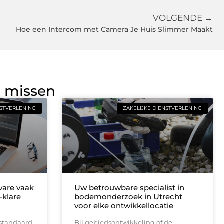
VOLGENDE →
Hoe een Intercom met Camera Je Huis Slimmer Maakt
g missen
NSTVERLENING
ZAKELIJKE DIENSTVERLENING
are vaak
Uw betrouwbare specialist in
-klare
bodemonderzoek in Utrecht
voor elke ontwikkellocatie
 standaard
Bij gebiedsontwikkeling of de