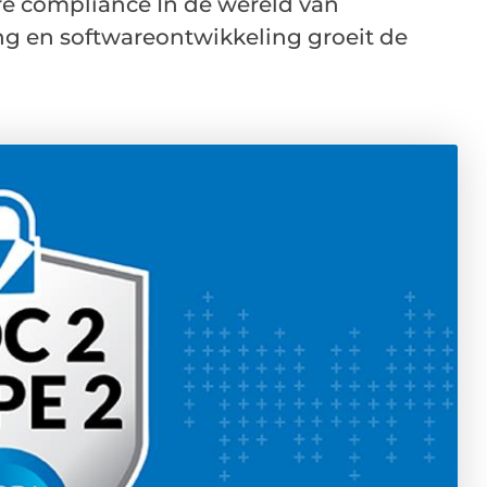
e compliance In de wereld van
ng en softwareontwikkeling groeit de