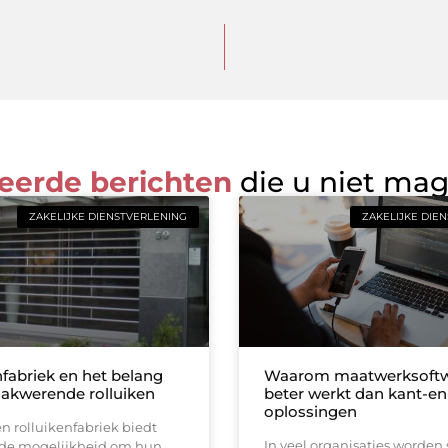
eerde berichten
die u niet ma
ZAKELIJKE DIENSTVERLENING
ZAKELIJKE DIE
nfabriek en het belang
Waarom maatwerksoftw
aakwerende rolluiken
beter werkt dan kant-en
oplossingen
n rolluikenfabriek biedt
In veel organisaties worden
 de mogelijkheid om hun