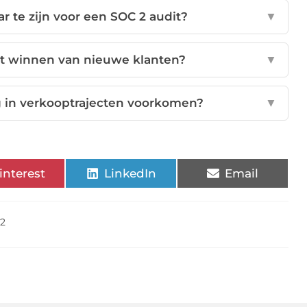
ar te zijn voor een SOC 2 audit?
▼
het winnen van nieuwe klanten?
▼
g in verkooptrajecten voorkomen?
▼
interest
LinkedIn
Email
2