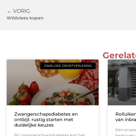
← VORIG
Wildvlees kopen
Gerelat
ZAKELIJKE DIENSTVERLENING
Zwangerschapsdiabetes en
Rolluike
ontbijt: rustig starten met
van inbr
duidelijke keuzes
Een ervare
Bij zwangerschapsdiabetes kan het
bedrijven