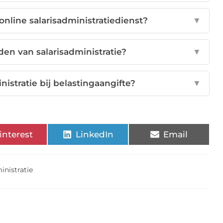
online salarisadministratiedienst?
▼
den van salarisadministratie?
▼
nistratie bij belastingaangifte?
▼
interest
LinkedIn
Email
inistratie