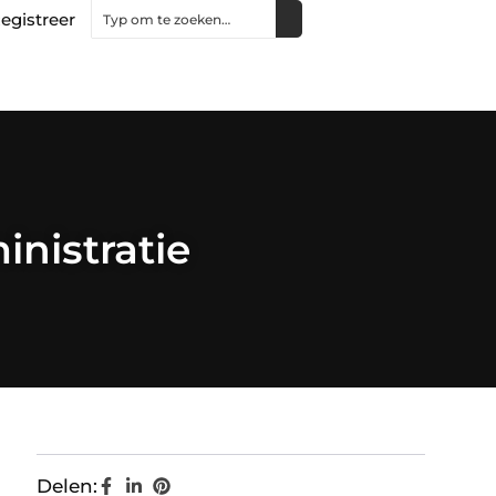
egistreer
inistratie
Delen: