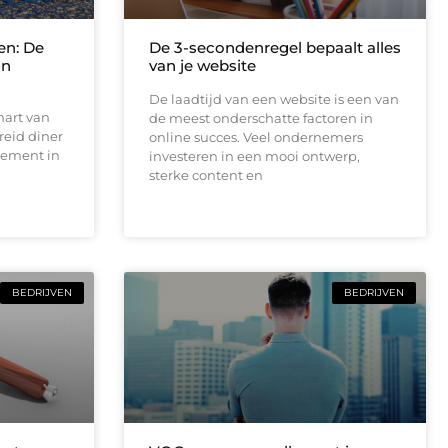
en: De
De 3-secondenregel bepaalt alles
an
van je website
De laadtijd van een website is een van
hart van
de meest onderschatte factoren in
reid diner
online succes. Veel ondernemers
tement in
investeren in een mooi ontwerp,
sterke content en
BEDRIJVEN
BEDRIJVEN