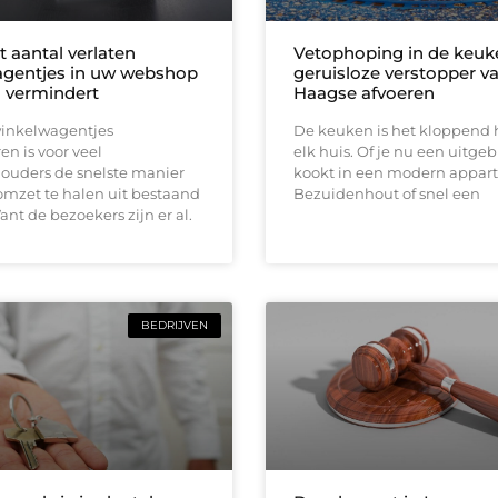
 aantal verlaten
Vetophoping in de keuk
gentjes in uw webshop
geruisloze verstopper v
h vermindert
Haagse afvoeren
winkelwagentjes
De keuken is het kloppend 
n is voor veel
elk huis. Of je nu een uitgeb
uders de snelste manier
kookt in een modern appar
mzet te halen uit bestaand
Bezuidenhout of snel een
ant de bezoekers zijn er al.
BEDRIJVEN