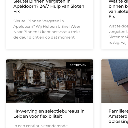
Sleutel Binnen Vergeten in
Wat te do
Apeldoorn? 24/7 Hulp van Sloten
binnen b
Fix
van Slot
Fix
Sleutel Binnen Vergeten in
Wat te doe
Apeldoorn? Wij Helpen U Snel Weer
vergeten b
Naar Binnen U kent het vast: u trekt
Slotenmake
de deur dicht en op dat moment
rustig, wij
BEDRIJVEN
Hr-werving en selectiebureaus in
Familier
Leiden voor flexibiliteit
Amsterda
oplossin
In een continu veranderende