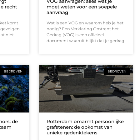
rgt
VOG aanvragen: alles wat je
 je recht
moet weten voor een soepele
aanvraag
rket komt
Wat is een VOG en waarom heb je het
e gevolgen
nodig? Een Verklaring Omtrent het
at niet
Gedrag (VOG) is een officieel
document waaruit blijkt dat je gedrag
BEDRIJVEN
BEDRIJVEN
ors: de
Rotterdam omarmt persoonlijke
rzaam
grafstenen: de opkomst van
unieke gedenktekens