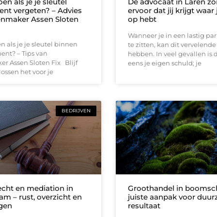
en als je je sleutel
De advocaat in Laren zo
ent vergeten? – Advies
ervoor dat jij krijgt waar
enmaker Assen Sloten
op hebt
Wanneer je in een lastig pa
n als je je sleutel binnen
te zitten, kan dit vervelend
ent? – Tips van
hebben. In veel gevallen is d
r Assen Sloten Fix Blijf
eens je eigen schuld; je
 lossen het voor je
BEDRIJVEN
echt en mediation in
Groothandel in boomsch
m – rust, overzicht en
juiste aanpak voor duu
gen
resultaat