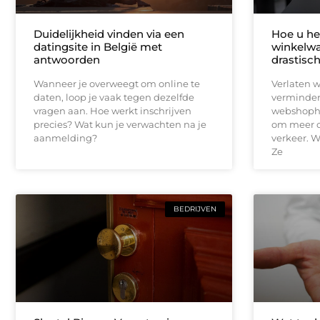
Duidelijkheid vinden via een
Hoe u het
datingsite in België met
winkelwa
antwoorden
drastisc
Wanneer je overweegt om online te
Verlaten 
daten, loop je vaak tegen dezelfde
vermindere
vragen aan. Hoe werkt inschrijven
webshopho
precies? Wat kun je verwachten na je
om meer o
aanmelding?
verkeer. W
Ze
BEDRIJVEN