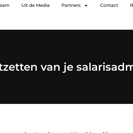
team
Uit de Media
Partners
Contact
R
tzetten van je salarisadm