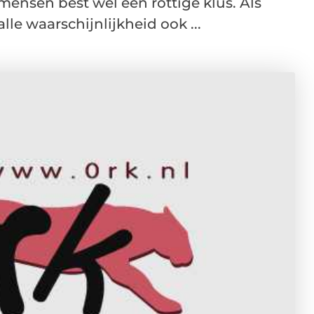
 mensen best wel een rottige klus. Als
le waarschijnlijkheid ook ...