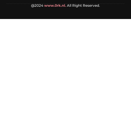
@2024
www.0rk.nl.
All Right Reserved.