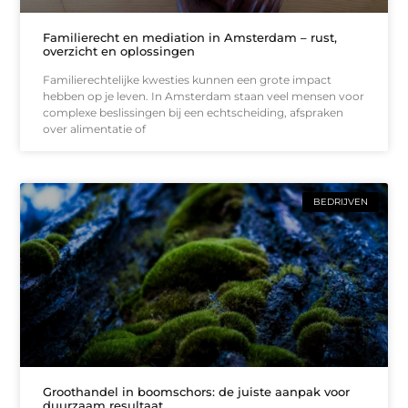
Familierecht en mediation in Amsterdam – rust,
overzicht en oplossingen
Familierechtelijke kwesties kunnen een grote impact
hebben op je leven. In Amsterdam staan veel mensen voor
complexe beslissingen bij een echtscheiding, afspraken
over alimentatie of
BEDRIJVEN
Groothandel in boomschors: de juiste aanpak voor
duurzaam resultaat