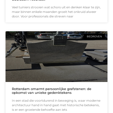
Veel tuiniers strooien wat schors uit en denken klaar te zijn,
maar binnen enkele maanden groeit het onkruid alweer
door. Voor professionals die streven naar
BEDRIJVEN
Rotterdam omarmt persoonlijke grafstenen: de
opkomst van unieke gedenktekens
In een stad die voortdurend in beweging is, waar moderne
architectuur hand in hand gaat met historische betekenis,
is er een groeiende behoefte aan iets