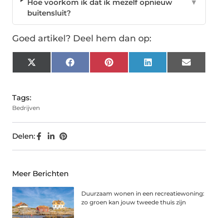
Hoe voorkom ik dat ik mezelf opnieuw
▼
buitensluit?
Goed artikel? Deel hem dan op:
X
Facebook
Pinterest
LinkedIn
Email
(Twitter)
Tags:
Bedrijven
Delen:
Meer Berichten
Duurzaam wonen in een recreatiewoning:
zo groen kan jouw tweede thuis zijn