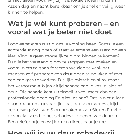
er niet alleen voor. Wij zijn als lokale slotenmaker in
Assen dag en nacht bereikbaar om je snel en veilig weer
binnen te helpen.
Wat je wél kunt proberen – en
vooral wat je beter niet doet
Loop eerst even rustig om je woning heen. Soms is een
achterdeur nog open of staat er ergens een raam op een
kier. Vind je geen mogelijkheid om binnen te komen?
Dan is het verstandig om te stoppen met zoeken en
vooral niets te gaan forceren.
We zien te vaak dat
mensen zelf proberen een deur open te wrikken of met
een bankpas te werken. Dit lijkt misschien slim, maar
het veroorzaakt bijna altijd schade aan je kozijn, slot of
deur. Die schade kost uiteindelijk veel meer dan een
professionele opening.
En glas inslaan? Dat is niet alleen
duur, maar ook gevaarlijk. Laat dat soort acties altijd
achterwege.
Wij van Slotenmaker Assen Sloten Fix zijn
gespecialiseerd in het schadevrij openen van deuren.
Eén telefoontje en wij komen direct naar je toe.
Hoe wij jouw deur schadevrij