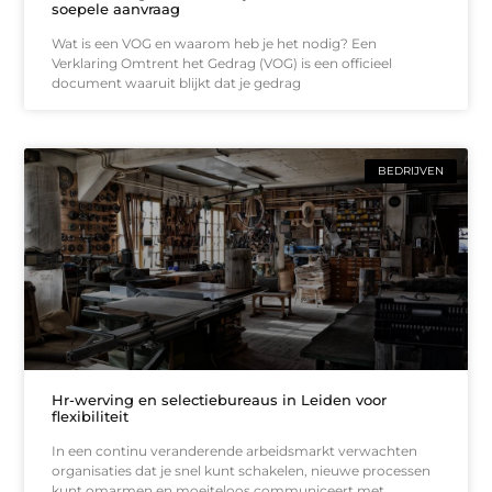
soepele aanvraag
Wat is een VOG en waarom heb je het nodig? Een
Verklaring Omtrent het Gedrag (VOG) is een officieel
document waaruit blijkt dat je gedrag
BEDRIJVEN
Hr-werving en selectiebureaus in Leiden voor
flexibiliteit
In een continu veranderende arbeidsmarkt verwachten
organisaties dat je snel kunt schakelen, nieuwe processen
kunt omarmen en moeiteloos communiceert met