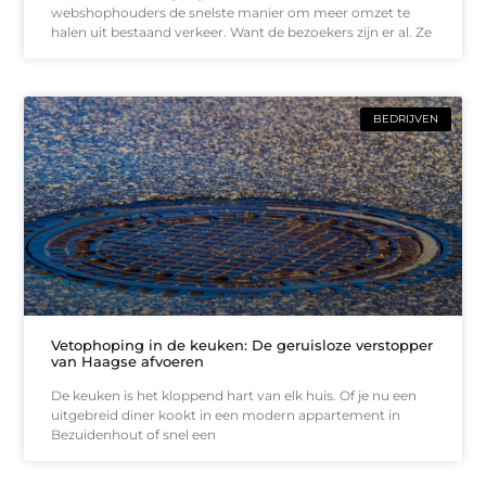
webshophouders de snelste manier om meer omzet te
halen uit bestaand verkeer. Want de bezoekers zijn er al. Ze
BEDRIJVEN
Vetophoping in de keuken: De geruisloze verstopper
van Haagse afvoeren
De keuken is het kloppend hart van elk huis. Of je nu een
uitgebreid diner kookt in een modern appartement in
Bezuidenhout of snel een