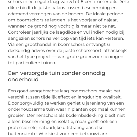
schors in een egale laag van 5 tot 8 centimeter dik. Deze
dikte biedt de juiste balans tussen bescherming en
ademend vermogen van de bodem. De ideale periode
om boomschors te leggen is het voorjaar of najaar,
wanneer de grond nog vochtig is maar niet te nat.
Controleer jaarlijks de laagdikte en vul indien nodig bij,
aangezien schors na verloop van tijd iets kan verteren.
Via een groothandel in boomschors ontvangt u
deskundig advies over de juiste schorssoort, afhankelijk
van het type project — van grote groenvoorzieningen
tot particuliere tuinen.
Een verzorgde tuin zonder onnodig
onderhoud
Een goed aangebrachte laag boomschors maakt het
verschil tussen tijdelijk effect en langdurige kwaliteit.
Door zorgvuldig te werken geniet u jarenlang van een
onderhoudsarme tuin waarin planten optimaal kunnen
groeien. Dennenschors als bodembedekking biedt niet
alleen bescherming en isolatie, maar geeft ook een
professionele, natuurlijke uitstraling aan elke
buitenruimte. Wie kiest voor een betrouwbare