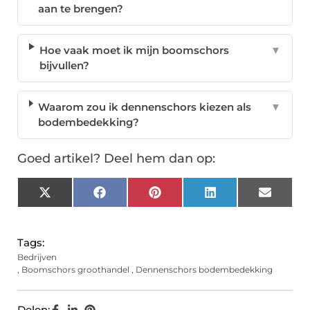
aan te brengen?
Hoe vaak moet ik mijn boomschors
▼
bijvullen?
Waarom zou ik dennenschors kiezen als
▼
bodembedekking?
Goed artikel? Deel hem dan op:
X
Facebook
Pinterest
LinkedIn
Email
(Twitter)
Tags:
Bedrijven
,
Boomschors groothandel
,
Dennenschors bodembedekking
Delen: