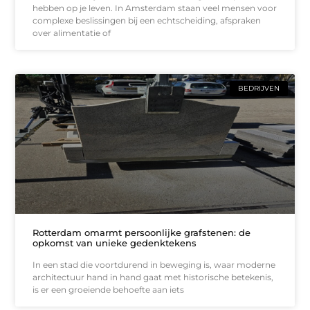
hebben op je leven. In Amsterdam staan veel mensen voor
complexe beslissingen bij een echtscheiding, afspraken
over alimentatie of
BEDRIJVEN
Rotterdam omarmt persoonlijke grafstenen: de
opkomst van unieke gedenktekens
In een stad die voortdurend in beweging is, waar moderne
architectuur hand in hand gaat met historische betekenis,
is er een groeiende behoefte aan iets