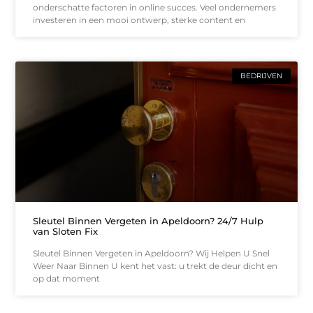
onderschatte factoren in online succes. Veel ondernemers
investeren in een mooi ontwerp, sterke content en
BEDRIJVEN
Sleutel Binnen Vergeten in Apeldoorn? 24/7 Hulp
van Sloten Fix
Sleutel Binnen Vergeten in Apeldoorn? Wij Helpen U Snel
Weer Naar Binnen U kent het vast: u trekt de deur dicht en
op dat moment