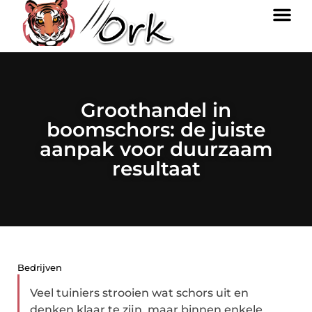
Groothandel in
boomschors: de juiste
aanpak voor duurzaam
resultaat
Bedrijven
Veel tuiniers strooien wat schors uit en
denken klaar te zijn, maar binnen enkele