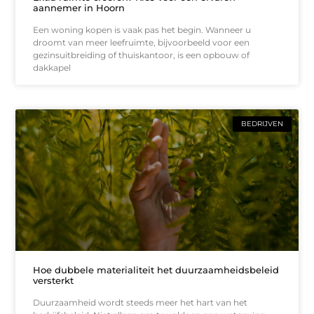
aannemer in Hoorn
Een woning kopen is vaak pas het begin. Wanneer u
droomt van meer leefruimte, bijvoorbeeld voor een
gezinsuitbreiding of thuiskantoor, is een opbouw of
dakkapel
BEDRIJVEN
Hoe dubbele materialiteit het duurzaamheidsbeleid
versterkt
Duurzaamheid wordt steeds meer het hart van het