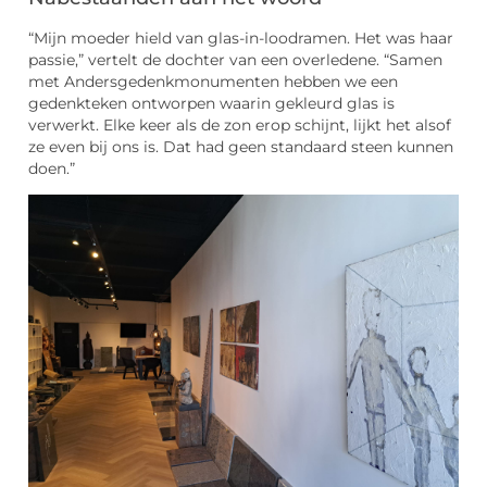
“Mijn moeder hield van glas-in-loodramen. Het was haar
passie,” vertelt de dochter van een overledene. “Samen
met Andersgedenkmonumenten hebben we een
gedenkteken ontworpen waarin gekleurd glas is
verwerkt. Elke keer als de zon erop schijnt, lijkt het alsof
ze even bij ons is. Dat had geen standaard steen kunnen
doen.”