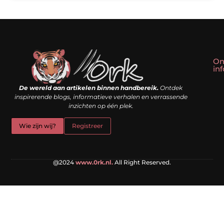
On
in
Linkbuilding kopen: slim shortcut of riskante valkuil?
Geld verdienen met een website: droom of doe-het-zelf realiteit?
De wereld aan artikelen binnen handbereik.
Ontdek
inspirerende blogs, informatieve verhalen en verrassende
inzichten op één plek.
Wie zijn wij?
Registreer
@2024
www.0rk.nl.
All Right Reserved.