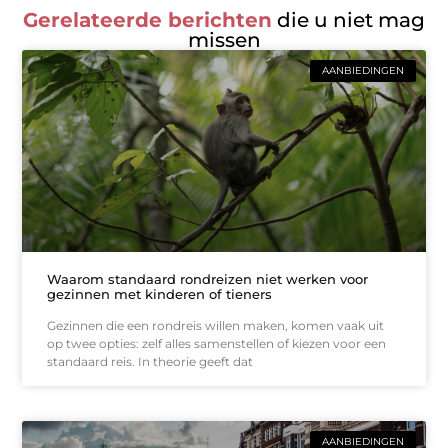
Gerelateerde berichten
die u niet mag
missen
AANBIEDINGEN
Waarom standaard rondreizen niet werken voor
gezinnen met kinderen of tieners
Gezinnen die een rondreis willen maken, komen vaak uit
op twee opties: zelf alles samenstellen of kiezen voor een
standaard reis. In theorie geeft dat
AANBIEDINGEN