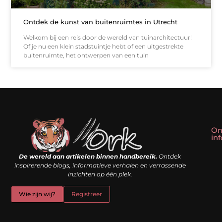
Ontdek de kunst van buitenruimtes in Utrecht
Welkom bij een reis door de wereld van tuinarchitectuur!
Of je nu een klein stadstuintje hebt of een uitgestrekte
buitenruimte, het ontwerpen van een tuin
On
in
Linkbuilding kopen: slim shortcut of riskante valkuil?
Geld verdienen met een website: droom of doe-het-zelf realiteit?
De wereld aan artikelen binnen handbereik.
Ontdek
inspirerende blogs, informatieve verhalen en verrassende
inzichten op één plek.
Wie zijn wij?
Registreer