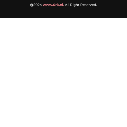
@2024
www.0rk.nl.
All Right Reserved.