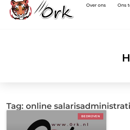
Over ons
Ons 
H
Tag: online salarisadministrat
BEDRIJVEN