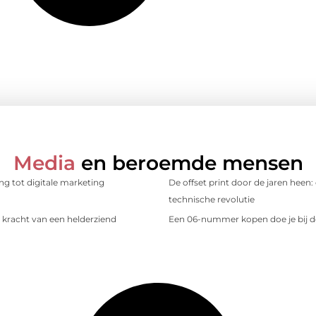
Media
en beroemde mensen
ing tot digitale marketing
De offset print door de jaren heen:
technische revolutie
kracht van een helderziend
Een 06-nummer kopen doe je bij d