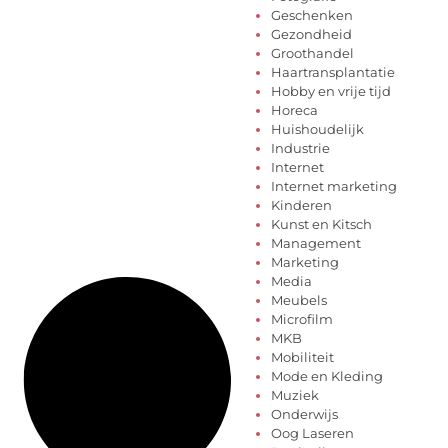
Geschenken
Gezondheid
Groothandel
Haartransplantatie
Hobby en vrije tijd
Horeca
Huishoudelijk
Industrie
Internet
Internet marketing
Kinderen
Kunst en Kitsch
Management
Marketing
Media
Meubels
Microfilm
MKB
Mobiliteit
Mode en Kleding
Muziek
Onderwijs
Oog Laseren