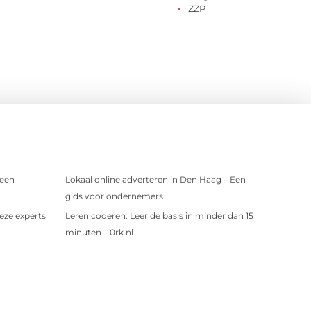
ZZP
 een
Lokaal online adverteren in Den Haag – Een
gids voor ondernemers
eze experts
Leren coderen: Leer de basis in minder dan 15
minuten – 0rk.nl