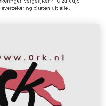
keringen vergelijken? U zult tijd
verzekering citaten uit alle ...