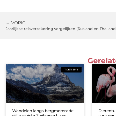
← VORIG
Jaarlijkse reisverzekering vergelijken (Rusland en Thailand
Gerelat
TOERISME
Wandelen langs bergmeren: de
Dierentui
vijf mooiste Zwitserse hikes
voor een