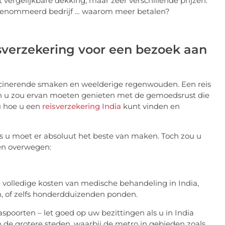
vergelijkbare dekking, maar zeer verschillende prijzen.
 gerenommeerd bedrijf … waarom meer betalen?
sverzekering voor een bezoek aan
 fascinerende smaken en weelderige regenwouden. Een reis
en u zou ervan moeten genieten met de gemoedsrust die
u hoe u een
reisverzekering India
kunt vinden en
us u moet er absoluut het beste van maken. Toch zou u
en overwegen:
 volledige kosten van medische behandeling in India,
, of zelfs honderdduizenden ponden.
spoorten – let goed op uw bezittingen als u in India
 in de grotere steden, waarbij de metro in gebieden zoals