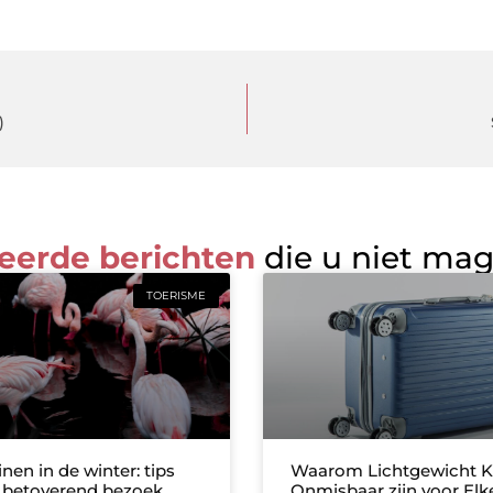
)
eerde berichten
die u niet ma
TOERISME
nen in de winter: tips
Waarom Lichtgewicht K
 betoverend bezoek
Onmisbaar zijn voor Elk