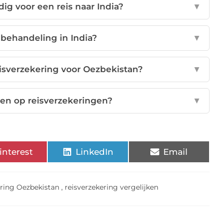
ig voor een reis naar India?
▼
behandeling in India?
▼
isverzekering voor Oezbekistan?
▼
ren op reisverzekeringen?
▼
interest
LinkedIn
Email
ering Oezbekistan
,
reisverzekering vergelijken