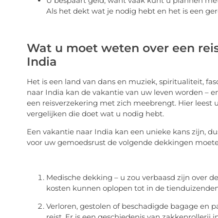
U bespaart geld, want vaak kunt u plannen met 
Als het dekt wat je nodig hebt en het is een
Wat u moet weten over een rei
India
Het is een land van dans en muziek, spiritualiteit,
naar India kan de vakantie van uw leven worden – 
een reisverzekering met zich meebrengt. Hier leest 
vergelijken die doet wat u nodig hebt.
Een vakantie naar India kan een unieke kans zijn, d
voor uw gemoedsrust de volgende dekkingen moet
Medische dekking – u zou verbaasd zijn over de
kosten kunnen oplopen tot in de tienduizenden
Verloren, gestolen of beschadigde bagage en pa
reist. Er is een geschiedenis van zakkenrollerij