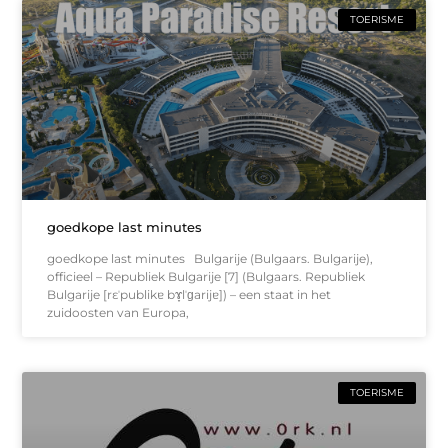
TOERISME
goedkope last minutes
goedkope last minutes Bulgarije (Bulgaars. Bulgarije),
officieel – Republiek Bulgarije [7] (Bulgaars. Republiek
Bulgarije [rɛˈpublikɐ bɤ̞lˈɡarijɐ]) – een staat in het
zuidoosten van Europa,
TOERISME