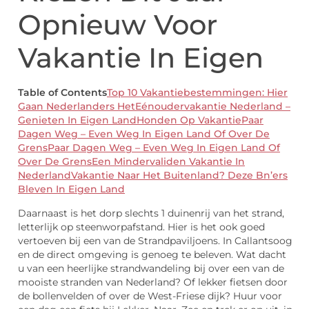
Opnieuw Voor
Vakantie In Eigen
Table of Contents
Top 10 Vakantiebestemmingen: Hier
Gaan Nederlanders Het
Eénoudervakantie Nederland –
Genieten In Eigen Land
Honden Op Vakantie
Paar
Dagen Weg – Even Weg In Eigen Land Of Over De
Grens
Paar Dagen Weg – Even Weg In Eigen Land Of
Over De Grens
Een Mindervaliden Vakantie In
Nederland
Vakantie Naar Het Buitenland? Deze Bn’ers
Bleven In Eigen Land
Daarnaast is het dorp slechts 1 duinenrij van het strand,
letterlijk op steenworpafstand. Hier is het ook goed
vertoeven bij een van de Strandpaviljoens. In Callantsoog
en de direct omgeving is genoeg te beleven. Wat dacht
u van een heerlijke strandwandeling bij over een van de
mooiste stranden van Nederland? Of lekker fietsen door
de bollenvelden of over de West-Friese dijk? Huur voor