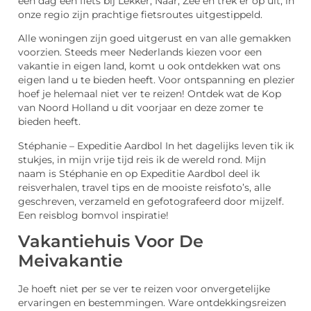
een dag een fiets bij Lekker, Naar, Zee en trek er op uit, in
onze regio zijn prachtige fietsroutes uitgestippeld.
Alle woningen zijn goed uitgerust en van alle gemakken
voorzien. Steeds meer Nederlands kiezen voor een
vakantie in eigen land, komt u ook ontdekken wat ons
eigen land u te bieden heeft. Voor ontspanning en plezier
hoef je helemaal niet ver te reizen! Ontdek wat de Kop
van Noord Holland u dit voorjaar en deze zomer te
bieden heeft.
Stéphanie – Expeditie Aardbol In het dagelijks leven tik ik
stukjes, in mijn vrije tijd reis ik de wereld rond. Mijn
naam is Stéphanie en op Expeditie Aardbol deel ik
reisverhalen, travel tips en de mooiste reisfoto’s, alle
geschreven, verzameld en gefotografeerd door mijzelf.
Een reisblog bomvol inspiratie!
Vakantiehuis Voor De
Meivakantie
Je hoeft niet per se ver te reizen voor onvergetelijke
ervaringen en bestemmingen. Ware ontdekkingsreizen