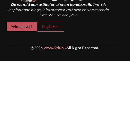
De wereld aan artikelen binnen handbereik.
Ontdek
inspirerende blogs, informatieve verhalen en verrassende
inzichten op één plek.
Wie zijn wij?
Registreer
@2024
www.0rk.nl.
All Right Reserved.