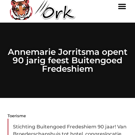
Annemarie Jorritsma opent
90 jarig feest Buitengoed
Fredeshiem
Toerisme
Stichting Buitengoed Fredeshiem 90 jaar! Van
Broederschapshuis tot hotel, congreslocatie