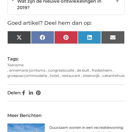
Wat zijn de nieuwe ontwikkelingen in
▼
2019?
Goed artikel? Deel hem dan op:
X
Facebook
Pinterest
LinkedIn
Email
(Twitter)
Tags:
Toerisme
,
annemarie jorritsma
,
congreslocaite
,
de bult
,
fredeshiem
,
groepsaccommodatie
,
hotel
,
restaurant
,
steenwijk
,
vakantiehuis
Delen:
Meer Berichten
Duurzaam wonen in een recreatiewoning: