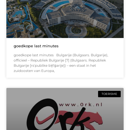
goedkope last minutes
goedkope last minutes Bulgarije (Bulgaars. Bulgarije),
officieel – Republiek Bulgarije [7] (Bulgaars. Republiek
Bulgarije [rɛˈpublikɐ bɤ̞lˈɡarijɐ]) – een staat in het
zuidoosten van Europa,
TOERISME