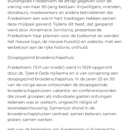
Buitengoed Fredeshiem de aftrap gegeven voor de
viering van haar 90-jarig bestaan. Vrijwilligers, vrienden,
donateurs, medewerkers en andere betrokkenen die
Fredeshiem een warm hart toedragen hebben samen
deze mijlpaal gevierd. Tijdens dit feest, dat geopend
werd door Annemarie Jorritsma, presenteerde
Fredeshiem haar plannen voor de toekomst en werden
het nieuwe logo, de nieuwe huisstijl en website, met een
eerbetoon aan de rijke historie, onthuld.
Doopsgezind broederschapshuis
Fredeshiem (‘Erf van Vrede’) werd in 1929 opgericht
door ds. Tjeerd Oeds Hylkema en is van oorsprong een
doopsgezind broederschapshuis. In de jaren 20 en 30
van de vorige eeuw ontstonden de doopsgezinde
broederschapshuizen: vakantie- en conferentieoorden
die zowel groepen als individuele gasten ontvingen.
Iedereen was er welkom, ongeacht religie of
levensbeschouwing. Samenzijn stond in de
broederschapshuizen centraal: samen beleven, samen
praten, samen werken.
Het was de bedoeling om Fredeshiem in Friesland te