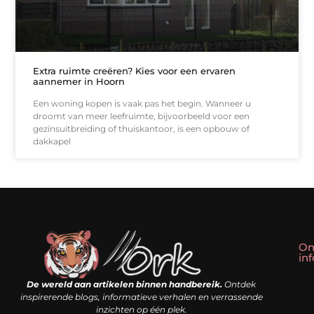
Extra ruimte creëren? Kies voor een ervaren
aannemer in Hoorn
Een woning kopen is vaak pas het begin. Wanneer u
droomt van meer leefruimte, bijvoorbeeld voor een
gezinsuitbreiding of thuiskantoor, is een opbouw of
dakkapel
On
in
Linkbuilding kopen: slim shortcut of riskante valkuil?
Geld verdienen met een website: droom of doe-het-zelf realiteit?
De wereld aan artikelen binnen handbereik.
Ontdek
inspirerende blogs, informatieve verhalen en verrassende
inzichten op één plek.