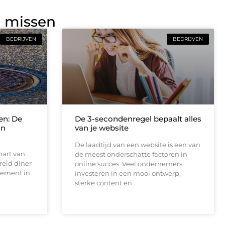
g missen
BEDRIJVEN
BEDRIJVEN
en: De
De 3-secondenregel bepaalt alles
an
van je website
De laadtijd van een website is een van
hart van
de meest onderschatte factoren in
reid diner
online succes. Veel ondernemers
tement in
investeren in een mooi ontwerp,
sterke content en