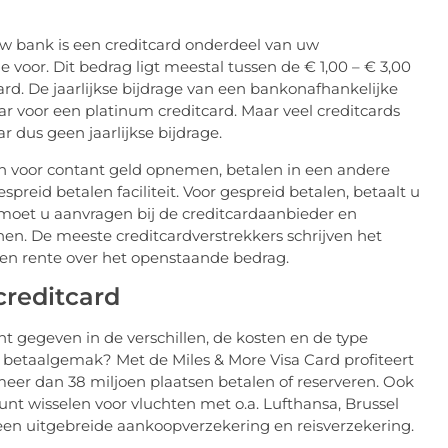
 uw bank is een creditcard onderdeel van uw
e voor. Dit bedrag ligt meestal tussen de € 1,00 – € 3,00
ard. De jaarlijkse bijdrage van een bankonafhankelijke
aar voor een platinum creditcard. Maar veel creditcards
aar dus geen jaarlijkse bijdrage.
en voor contant geld opnemen, betalen in een andere
preid betalen faciliteit. Voor gespreid betalen, betaalt u
t moet u aanvragen bij de creditcardaanbieder en
en. De meeste creditcardverstrekkers schrijven het
en rente over het openstaande bedrag.
creditcard
t gegeven in de verschillen, de kosten en de type
d betaalgemak? Met de Miles & More Visa Card profiteert
meer dan 38 miljoen plaatsen betalen of reserveren. Ook
unt wisselen voor vluchten met o.a. Lufthansa, Brussel
an een uitgebreide aankoopverzekering en reisverzekering.