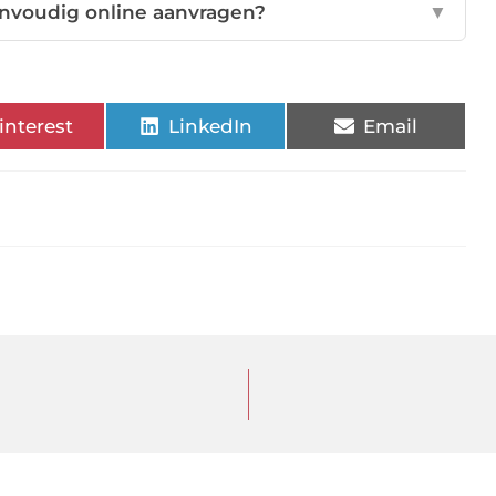
envoudig online aanvragen?
▼
interest
LinkedIn
Email