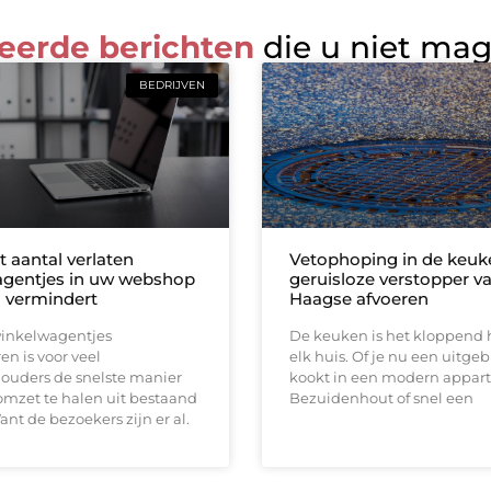
eerde berichten
die u niet ma
BEDRIJVEN
 aantal verlaten
Vetophoping in de keuk
gentjes in uw webshop
geruisloze verstopper v
h vermindert
Haagse afvoeren
winkelwagentjes
De keuken is het kloppend 
n is voor veel
elk huis. Of je nu een uitgeb
uders de snelste manier
kookt in een modern appar
mzet te halen uit bestaand
Bezuidenhout of snel een
ant de bezoekers zijn er al.