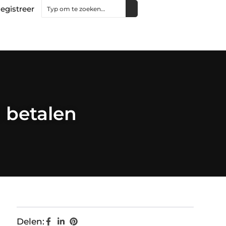
egistreer
l betalen
Delen: