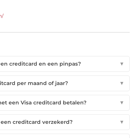
n/
 een creditcard en een pinpas?
▼
itcard per maand of jaar?
▼
et een Visa creditcard betalen?
▼
 een creditcard verzekerd?
▼