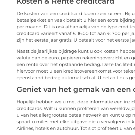
Kosten & Rente creditcard
De kosten van een creditcard lopen zeer uiteen. Bij
betaalpakket en vaak betaalt u hier een extra bijdrag
per maand. Dit is ook afhankelijk van de type creditc
creditcard varieert vanaf € 16,00 tot aan € 700 per j
zijn het eerste jaar gratis. U betaalt voor het eerste j
Naast de jaarlijkse bijdrage kunt u ook kosten hebb
valuta dan de euro, papieren rekeningoverzicht en ges
een rente over het opstaande bedrag. Deze facilitei
hiervoor moet u een kredietovereenkomst voor teken
openstaand bedrag automatisch af. U betaalt dus ge
Geniet van het gemak van een 
Hopelijk hebben we u met deze informatie een inzich
creditcards. Wilt u kunnen profiteren van wereldwij
u van het allergrootste betaalnetwerk en kunt u op 
spaart u miles met elke uitgave die u vervolgens in k
Airlines, hotels en autohuur. Tot slot profiteert u v