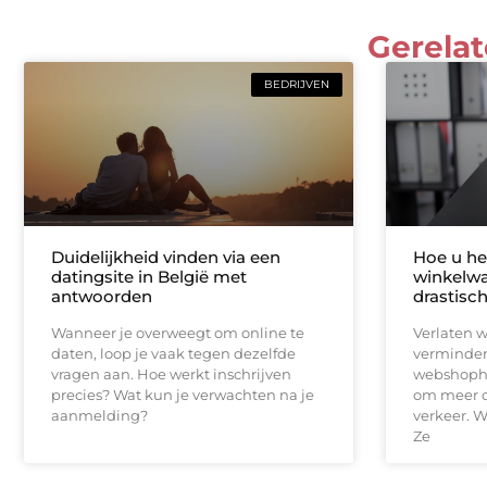
Gerelat
BEDRIJVEN
Duidelijkheid vinden via een
Hoe u het
datingsite in België met
winkelwa
antwoorden
drastisc
Wanneer je overweegt om online te
Verlaten 
daten, loop je vaak tegen dezelfde
vermindere
vragen aan. Hoe werkt inschrijven
webshopho
precies? Wat kun je verwachten na je
om meer o
aanmelding?
verkeer. W
Ze