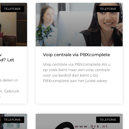
TELEFONIE
TELEFONIE
w
Voip centrale via PBXcomplete
nd? Let
Voip centrale via PBXcomplete Als u
op zoek bent naar een voip centrale
voor uw bedrijf dan bent u bij
e delen in
PBXcomplete aan het juiste adres.
en. Gebruik
n
TELEFONIE
TELEFONIE