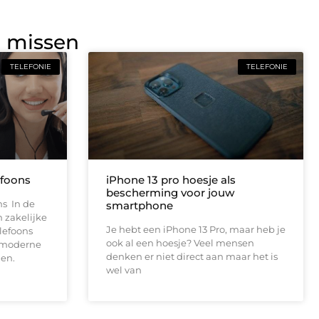
g missen
TELEFONIE
TELEFONIE
efoons
iPhone 13 pro hoesje als
bescherming voor jouw
ns In de
smartphone
 zakelijke
Je hebt een iPhone 13 Pro, maar heb je
lefoons
ook al een hoesje? Veel mensen
n moderne
denken er niet direct aan maar het is
en.
wel van