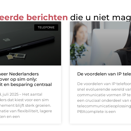
eerde berichten
die u niet ma
TELEFONIE
eer Nederlanders
De voordelen van IP tel
over op sim only:
De voordelen van IP telefoo
teit en besparing centraal
snel evoluerende wereld van
 juli 2025 – Het aantal
communicatie vormen IP te
rs dat kiest voor een sim
een cruciaal onderdeel va
ement blijft sterk groeien.
telecommunicatieoplossing
tie van flexibiliteit, lagere
PBXcomplete is een
en en een