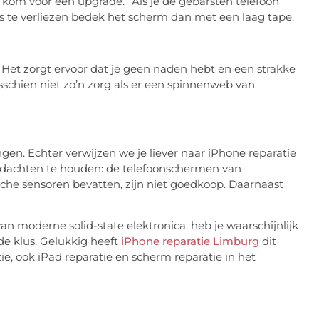
kom voor een upgrade.” Als je de gebarsten telefoon
glas te verliezen bedek het scherm dan met een laag tape.
 Het zorgt ervoor dat je geen naden hebt en een strakke
isschien niet zo’n zorg als er een spinnenweb van
gen. Echter verwijzen we je liever naar iPhone reparatie
gedachten te houden: de telefoonschermen van
sche sensoren bevatten, zijn niet goedkoop. Daarnaast
 van moderne solid-state elektronica, heb je waarschijnlijk
 de klus. Gelukkig heeft
iPhone reparatie Limburg
dit
tie, ook iPad reparatie en scherm reparatie in het