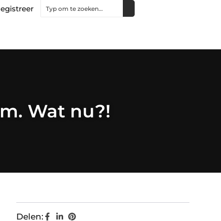
egistreer
rm. Wat nu?!
Delen: