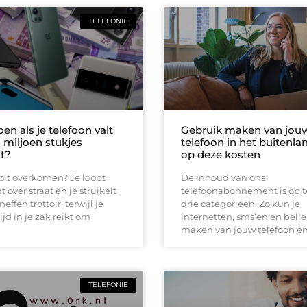
TELEFONIE
en als je telefoon valt
Gebruik maken van jou
 miljoen stukjes
telefoon in het buitenla
lt?
op deze kosten
 ooit overkomen? Je loopt
De inhoud van ons
 over straat en je struikelt
telefoonabonnement is op t
effen trottoir, terwijl je
drie categorieën. Zo kun je
ijd in je zak reikt om
internetten, sms’en en bell
maken van jouw telefoon e
TELEFONIE