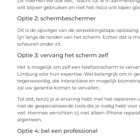
Dit noemen we ook wel, “wacht tot ik in aanmerking 
wilt blijven gebruiken en niet het risico wilt lopen 
Optie 2: schermbeschermer
Dit is de opvolger van de verpakkingstape-oplossing.
lijn langs de randen van het scherm. Echter dat is m
scheuren onder zit.
Optie 3: vervang het scherm zelf
Het is mogelijk om zelf een telefoonscherm te vervan
Limburg voor hun expertise. Wel belangrijk om in 
tegenwoordig, die interactieve en mogelijk biometri
zal uw garantie komen te vervallen.
Tot slot, tenzij je al ervaring hebt met het repareren
niet de gespecialiseerde tools die je nodig hebt voor
wel. Hiermee verrichten zij niet alleen iPhone repara
algemeen.
Optie 4: bel een professional