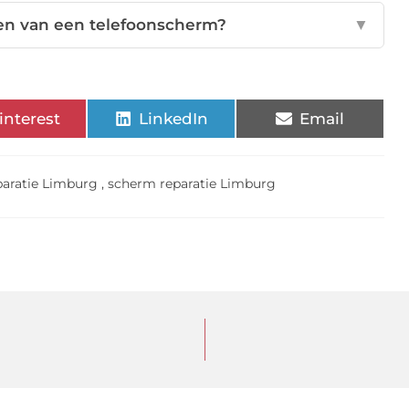
ren van een telefoonscherm?
▼
interest
LinkedIn
Email
paratie Limburg
,
scherm reparatie Limburg