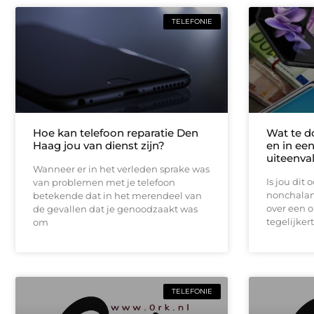
TELEFONIE
Hoe kan telefoon reparatie Den
Wat te do
Haag jou van dienst zijn?
en in een
uiteenva
Wanneer er in het verleden sprake was
Is jou dit
van problemen met je telefoon
nonchalant
betekende dat in het merendeel van
over een on
de gevallen dat je genoodzaakt was
tegelijkert
om
TELEFONIE