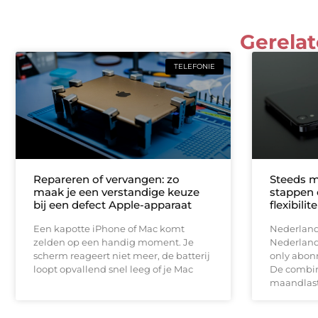
Gerelat
TELEFONIE
Repareren of vervangen: zo
Steeds m
maak je een verstandige keuze
stappen 
bij een defect Apple-apparaat
flexibili
Een kapotte iPhone of Mac komt
Nederland,
zelden op een handig moment. Je
Nederlande
scherm reageert niet meer, de batterij
only abonn
loopt opvallend snel leeg of je Mac
De combina
maandlast