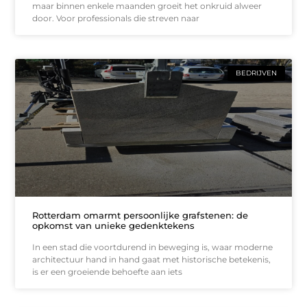
maar binnen enkele maanden groeit het onkruid alweer
door. Voor professionals die streven naar
BEDRIJVEN
Rotterdam omarmt persoonlijke grafstenen: de
opkomst van unieke gedenktekens
In een stad die voortdurend in beweging is, waar moderne
architectuur hand in hand gaat met historische betekenis,
is er een groeiende behoefte aan iets