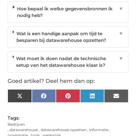
Hoe bepaal ik welke gegevensbronnen ik
▼
nodig heb?
Wat is een handige aanpak om tijd te
▼
besparen bij datawarehouse opzetten?
Wat moet ik doen nadat de technische
▼
setup van het datawarehouse klaar is?
Goed artikel? Deel hem dan op:
X
Facebook
Pinterest
LinkedIn
Email
(Twitter)
Tags:
Bedrijven
,
datawarehouse
,
datawarehouse opzetten
,
informatie
,
organisatie
,
tools
,
werkwijze