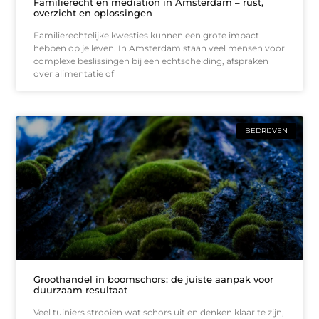
Familierecht en mediation in Amsterdam – rust,
overzicht en oplossingen
Familierechtelijke kwesties kunnen een grote impact
hebben op je leven. In Amsterdam staan veel mensen voor
complexe beslissingen bij een echtscheiding, afspraken
over alimentatie of
BEDRIJVEN
Groothandel in boomschors: de juiste aanpak voor
duurzaam resultaat
Veel tuiniers strooien wat schors uit en denken klaar te zijn,