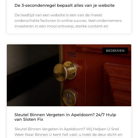
De 3-secondenregel bepaalt alles van je website
De laadtijd van een website is een van de meest
onderschatte factoren in online succes. Veel ondernemers
investeren in een mooi ontwerp, sterke content en
BEDRIJVEN
Sleutel Binnen Vergeten in Apeldoorn? 24/7 Hulp
van Sloten Fix
Sleutel Binnen Vergeten in Apeldoorn? Wij Helpen U Snel
Weer Naar Binnen U kent het vast: u trekt de deur dicht en