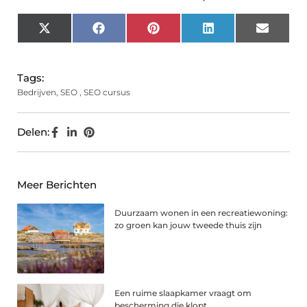
X
Facebook
Pinterest
LinkedIn
Email
(Twitter)
Tags:
Bedrijven
,
SEO
,
SEO cursus
Delen:
Meer Berichten
Duurzaam wonen in een recreatiewoning:
zo groen kan jouw tweede thuis zijn
Een ruime slaapkamer vraagt om
bescherming die klopt