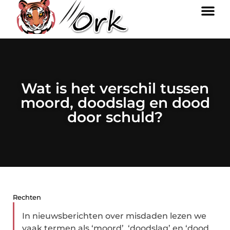
Wat is het verschil tussen
moord, doodslag en dood
door schuld?
Rechten
In nieuwsberichten over misdaden lezen we
vaak termen als ‘moord’, ‘doodslag’ en ‘dood