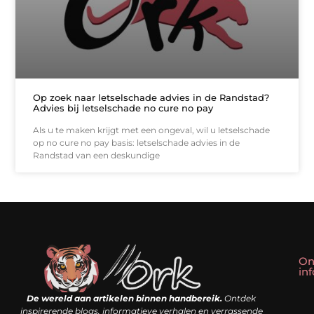
Op zoek naar letselschade advies in de Randstad?
Advies bij letselschade no cure no pay
Als u te maken krijgt met een ongeval, wil u letselschade
op no cure no pay basis: letselschade advies in de
Randstad van een deskundige
On
in
Linkbuilding kopen: slim shortcut of riskante valkuil?
Geld verdienen met een website: droom of doe-het-zelf realiteit?
De wereld aan artikelen binnen handbereik.
Ontdek
inspirerende blogs, informatieve verhalen en verrassende