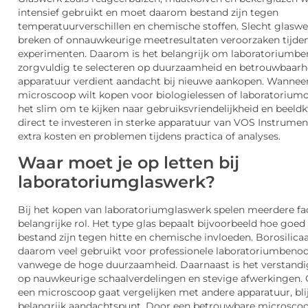
intensief gebruikt en moet daarom bestand zijn tegen
temperatuurverschillen en chemische stoffen. Slecht glaswe
breken of onnauwkeurige meetresultaten veroorzaken tijde
experimenten. Daarom is het belangrijk om laboratoriumb
zorgvuldig te selecteren op duurzaamheid en betrouwbaarh
apparatuur verdient aandacht bij nieuwe aankopen. Wanneer
microscoop wilt kopen voor biologielessen of laboratoriumo
het slim om te kijken naar gebruiksvriendelijkheid en beeldk
direct te investeren in sterke apparatuur van VOS Instrume
extra kosten en problemen tijdens practica of analyses.
Waar moet je op letten bij
laboratoriumglaswerk?
Bij het kopen van laboratoriumglaswerk spelen meerdere fa
belangrijke rol. Het type glas bepaalt bijvoorbeeld hoe goed
bestand zijn tegen hitte en chemische invloeden. Borosilica
daarom veel gebruikt voor professionele laboratoriumben
vanwege de hoge duurzaamheid. Daarnaast is het verstandi
op nauwkeurige schaalverdelingen en stevige afwerkingen.
een microscoop gaat vergelijken met andere apparatuur, blij
belangrijk aandachtspunt. Door een betrouwbare microscoo