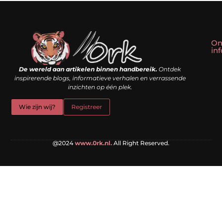
On
in
Linkbuilding kopen: slim shortcut of riskante valkuil?
Geld verdienen met een website: droom of doe-het-zelf realiteit?
De wereld aan artikelen binnen handbereik.
Ontdek
inspirerende blogs, informatieve verhalen en verrassende
inzichten op één plek.
Wie zijn wij?
Registreer
@2024
www.0rk.nl.
All Right Reserved.