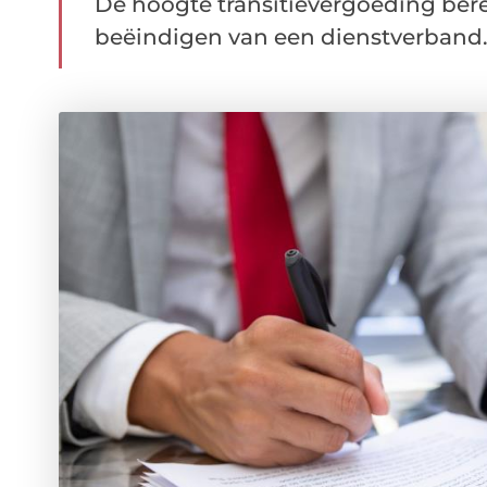
De hoogte transitievergoeding bere
beëindigen van een dienstverband. H