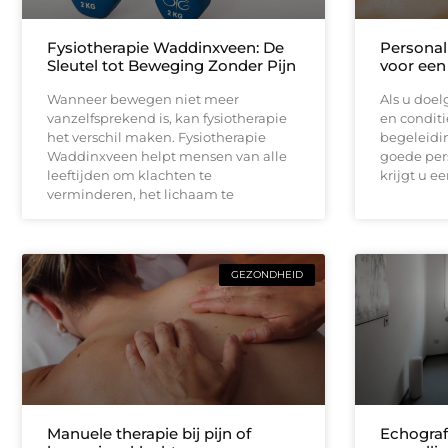
Fysiotherapie Waddinxveen: De
Personal
Sleutel tot Beweging Zonder Pijn
voor een
Wanneer bewegen niet meer
Als u doe
vanzelfsprekend is, kan fysiotherapie
en conditi
het verschil maken. Fysiotherapie
begeleidi
Waddinxveen helpt mensen van alle
goede per
leeftijden om klachten te
krijgt u e
verminderen, het lichaam te
GEZONDHEID
Manuele therapie bij pijn of
Echograf