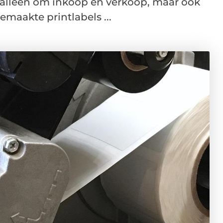
 alleen om inkoop en verkoop, maar ook
maakte printlabels ...