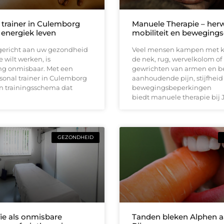
 trainer in Culemborg
Manuele Therapie – herw
 energiek leven
mobiliteit en beweging
lgericht aan uw gezondheid
Veel mensen kampen met k
e wilt werken, is
de nek, rug, wervelkolom of
ng onmisbaar. Met een
gewrichten van armen en be
sonal trainer in Culemborg
aanhoudende pijn, stijfheid 
en trainingsschema dat
bewegingsbeperkingen
biedt manuele therapie bij 
GEZONDHEID
ie als onmisbare
Tanden bleken Alphen 