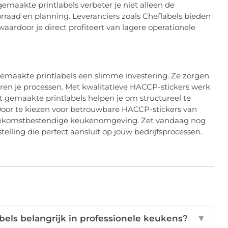
gemaakte printlabels verbeter je niet alleen de
orraad en planning. Leveranciers zoals Cheflabels bieden
waardoor je direct profiteert van lagere operationele
emaakte printlabels een slimme investering. Ze zorgen
eren je processen. Met kwalitatieve HACCP-stickers werk
t gemaakte printlabels helpen je om structureel te
. Door te kiezen voor betrouwbare HACCP-stickers van
n toekomstbestendige keukenomgeving. Zet vandaag nog
lling die perfect aansluit op jouw bedrijfsprocessen.
els belangrijk in professionele keukens?
▼