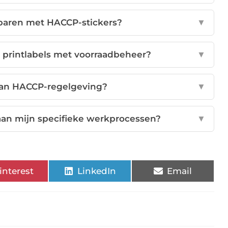
sparen met HACCP-stickers?
▼
printlabels met voorraadbeheer?
▼
 aan HACCP-regelgeving?
▼
 aan mijn specifieke werkprocessen?
▼
interest
LinkedIn
Email