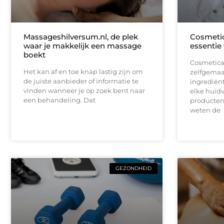
Massageshilversum.nl, de plek
Cosmetic
waar je makkelijk een massage
essentie
boekt
Cosmetica 
Het kan af en toe knap lastig zijn om
zelfgemaa
de juiste aanbieder of informatie te
ingrediën
vinden wanneer je op zoek bent naar
elke huidv
een behandeling. Dat
producten 
weten de
GEZONDHEID