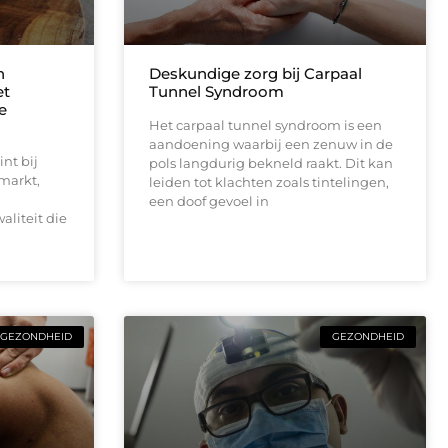
n
Deskundige zorg bij Carpaal
et
Tunnel Syndroom
e
Het carpaal tunnel syndroom is een
aandoening waarbij een zenuw in de
nt bij
pols langdurig bekneld raakt. Dit kan
markt,
leiden tot klachten zoals tintelingen,
een doof gevoel in
aliteit die
GEZONDHEID
GEZONDHEID