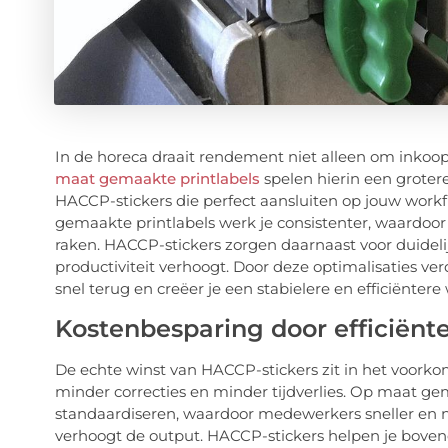
In de horeca draait rendement niet alleen om inkoo
maat gemaakte printlabels
spelen hierin een grotere
HACCP-stickers die perfect aansluiten op jouw workf
gemaakte printlabels werk je consistenter, waardoo
raken. HACCP-stickers zorgen daarnaast voor duidel
productiviteit verhoogt. Door deze optimalisaties ve
snel terug en creëer je een stabielere en efficiënte
Kostenbesparing door efficiënt
De echte winst van HACCP-stickers zit in het voork
minder correcties en minder tijdverlies. Op maat g
standaardiseren, waardoor medewerkers sneller en n
verhoogt de output. HACCP-stickers helpen je boven