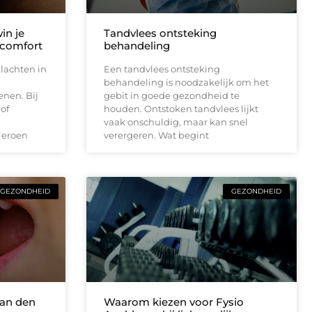
in je
Tandvlees ontsteking
scomfort
behandeling
lachten in
Een tandvlees ontsteking
behandeling is noodzakelijk om het
nen. Bij
gebit in goede gezondheid te
of
houden. Ontstoken tandvlees lijkt
vaak onschuldig, maar kan snel
Jeroen
verergeren. Wat begint
GEZONDHEID
GEZONDHEID
aan den
Waarom kiezen voor Fysio