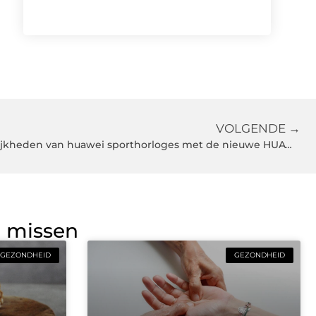
VOLGENDE →
Ontdek de innovatieve mogelijkheden van huawei sporthorloges met de nieuwe HUAWEI WATCH FIT 5 Pro
g missen
GEZONDHEID
GEZONDHEID