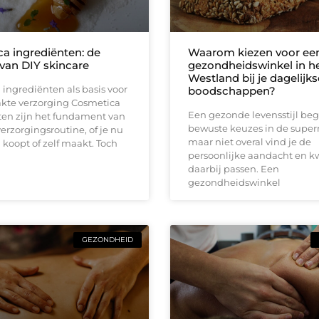
a ingrediënten: de
Waarom kiezen voor ee
 van DIY skincare
gezondheidswinkel in h
Westland bij je dagelijks
ingrediënten als basis voor
boodschappen?
kte verzorging Cosmetica
Een gezonde levensstijl begi
ten zijn het fundament van
bewuste keuzes in de super
erzorgingsroutine, of je nu
maar niet overal vind je de
koopt of zelf maakt. Toch
persoonlijke aandacht en kw
daarbij passen. Een
gezondheidswinkel
GEZONDHEID