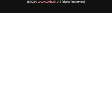
@2024
www.0rk.nl.
All Right Reserved.