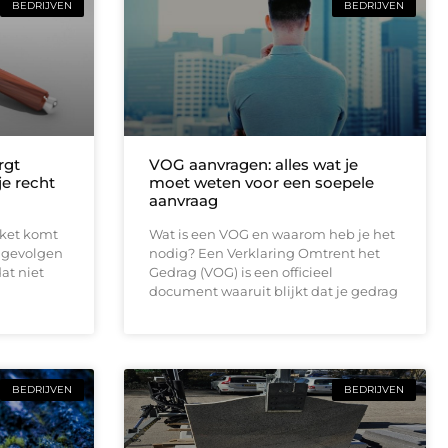
BEDRIJVEN
BEDRIJVEN
rgt
VOG aanvragen: alles wat je
 je recht
moet weten voor een soepele
aanvraag
rket komt
Wat is een VOG en waarom heb je het
e gevolgen
nodig? Een Verklaring Omtrent het
at niet
Gedrag (VOG) is een officieel
document waaruit blijkt dat je gedrag
BEDRIJVEN
BEDRIJVEN