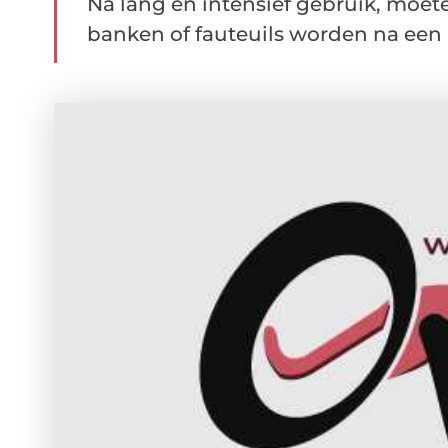
Na lang en intensief gebruik, moe
banken of fauteuils worden na een b