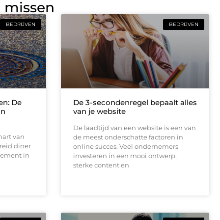
g missen
BEDRIJVEN
BEDRIJVEN
en: De
De 3-secondenregel bepaalt alles
an
van je website
De laadtijd van een website is een van
hart van
de meest onderschatte factoren in
reid diner
online succes. Veel ondernemers
tement in
investeren in een mooi ontwerp,
sterke content en