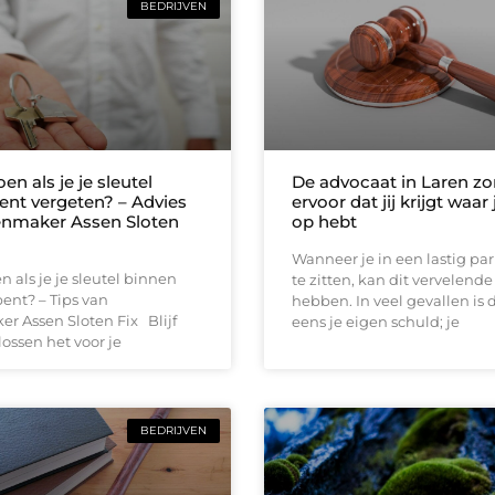
BEDRIJVEN
en als je je sleutel
De advocaat in Laren zo
ent vergeten? – Advies
ervoor dat jij krijgt waar
enmaker Assen Sloten
op hebt
Wanneer je in een lastig pa
n als je je sleutel binnen
te zitten, kan dit vervelend
ent? – Tips van
hebben. In veel gevallen is d
r Assen Sloten Fix Blijf
eens je eigen schuld; je
 lossen het voor je
BEDRIJVEN