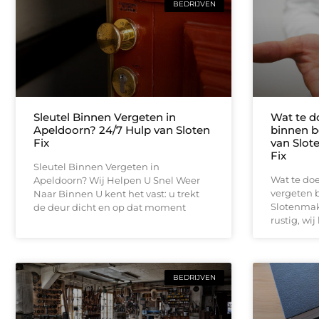
BEDRIJVEN
Sleutel Binnen Vergeten in
Wat te do
Apeldoorn? 24/7 Hulp van Sloten
binnen b
Fix
van Slot
Fix
Sleutel Binnen Vergeten in
Wat te doe
Apeldoorn? Wij Helpen U Snel Weer
vergeten b
Naar Binnen U kent het vast: u trekt
Slotenmake
de deur dicht en op dat moment
rustig, wij
BEDRIJVEN