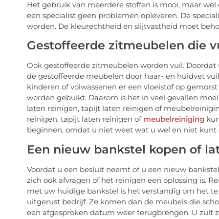
Het gebruik van meerdere stoffen is mooi, maar wel
een specialist geen problemen opleveren. De speci
worden. De kleurechtheid en slijtvastheid moet beho
Gestoffeerde zitmeubelen die v
Ook gestoffeerde zitmeubelen worden vuil. Doordat
de gestoffeerde meubelen door haar- en huidvet vui
kinderen of volwassenen er een vloeistof op gemors
worden gebuikt. Daarom is het in veel gevallen moe
laten reinigen, tapijt laten reinigen of meubelreinig
reinigen, tapijt laten reinigen of
meubelreiniging
kunt
beginnen, omdat u niet weet wat u wel en niet kunt
Een nieuw bankstel kopen of l
Voordat u een besluit neemt of u een nieuw bankstel
zich ook afvragen of het reinigen een oplossing is. 
met uw huidige bankstel is het verstandig om het t
uitgerust bedrijf. Ze komen dan de meubels die sc
een afgesproken datum weer terugbrengen. U zult zie