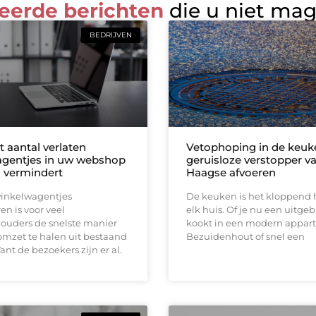
eerde berichten
die u niet ma
BEDRIJVEN
 aantal verlaten
Vetophoping in de keuk
gentjes in uw webshop
geruisloze verstopper v
h vermindert
Haagse afvoeren
winkelwagentjes
De keuken is het kloppend 
n is voor veel
elk huis. Of je nu een uitgeb
uders de snelste manier
kookt in een modern appar
mzet te halen uit bestaand
Bezuidenhout of snel een
ant de bezoekers zijn er al.