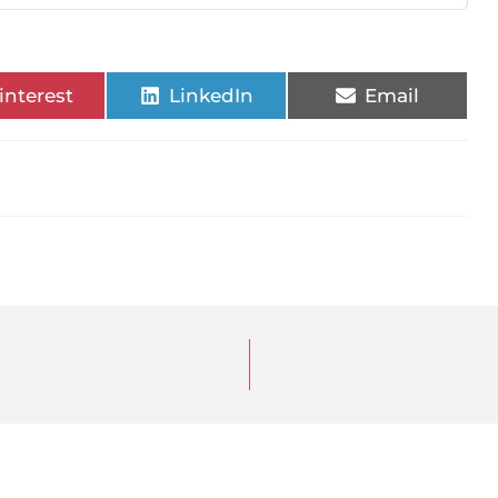
interest
LinkedIn
Email