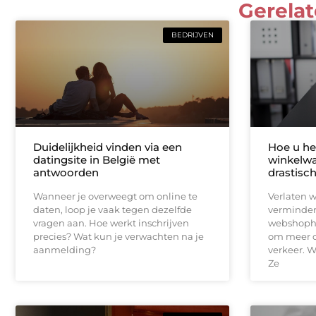
Gerelat
BEDRIJVEN
Duidelijkheid vinden via een
Hoe u het
datingsite in België met
winkelwa
antwoorden
drastisc
Wanneer je overweegt om online te
Verlaten 
daten, loop je vaak tegen dezelfde
vermindere
vragen aan. Hoe werkt inschrijven
webshopho
precies? Wat kun je verwachten na je
om meer o
aanmelding?
verkeer. W
Ze