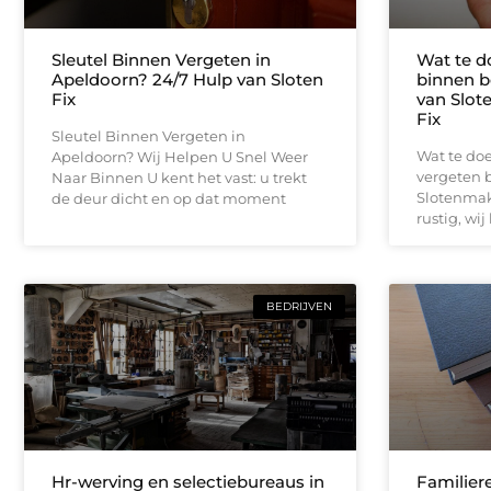
Sleutel Binnen Vergeten in
Wat te do
Apeldoorn? 24/7 Hulp van Sloten
binnen b
Fix
van Slot
Fix
Sleutel Binnen Vergeten in
Wat te doe
Apeldoorn? Wij Helpen U Snel Weer
vergeten b
Naar Binnen U kent het vast: u trekt
Slotenmake
de deur dicht en op dat moment
rustig, wij
BEDRIJVEN
Hr-werving en selectiebureaus in
Familier