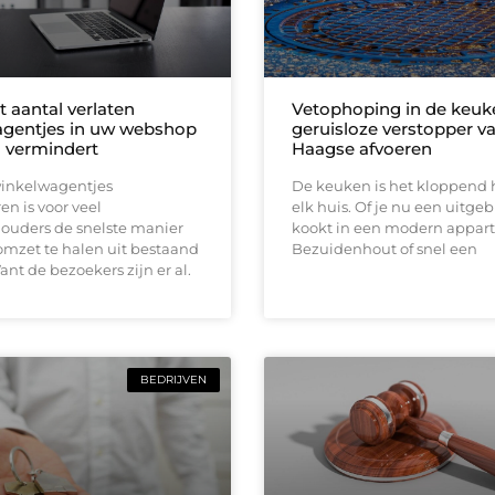
 aantal verlaten
Vetophoping in de keuk
gentjes in uw webshop
geruisloze verstopper v
h vermindert
Haagse afvoeren
winkelwagentjes
De keuken is het kloppend 
n is voor veel
elk huis. Of je nu een uitgeb
uders de snelste manier
kookt in een modern appar
mzet te halen uit bestaand
Bezuidenhout of snel een
ant de bezoekers zijn er al.
BEDRIJVEN