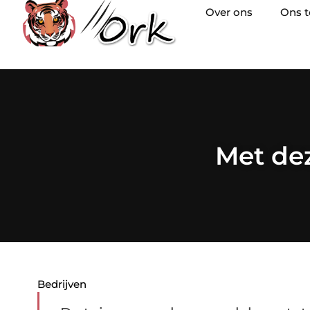
Over ons
Ons 
Met dez
Bedrijven