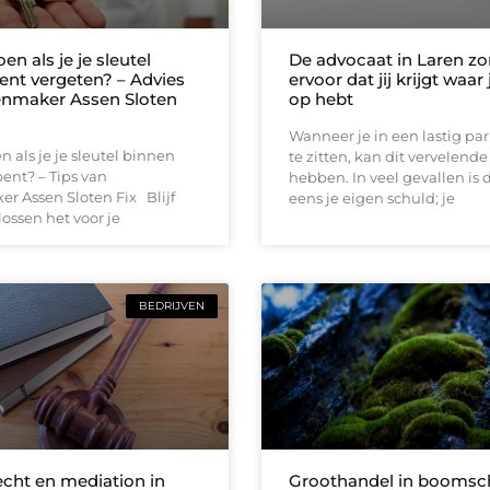
en als je je sleutel
De advocaat in Laren zo
ent vergeten? – Advies
ervoor dat jij krijgt waar
enmaker Assen Sloten
op hebt
Wanneer je in een lastig pa
n als je je sleutel binnen
te zitten, kan dit vervelend
ent? – Tips van
hebben. In veel gevallen is d
r Assen Sloten Fix Blijf
eens je eigen schuld; je
 lossen het voor je
BEDRIJVEN
echt en mediation in
Groothandel in boomsch