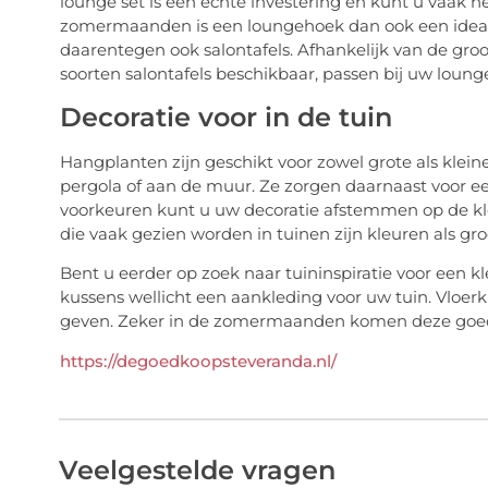
lounge set is een echte investering en kunt u vaak het
zomermaanden is een loungehoek dan ook een ideale
daarentegen ook salontafels. Afhankelijk van de gro
soorten salontafels beschikbaar, passen bij uw loun
Decoratie voor in de tuin
Hangplanten zijn geschikt voor zowel grote als klei
pergola of aan de muur. Ze zorgen daarnaast voor ee
voorkeuren kunt u uw decoratie afstemmen op de kleu
die vaak gezien worden in tuinen zijn kleuren als gro
Bent u eerder op zoek naar tuininspiratie voor een kl
kussens wellicht een aankleding voor uw tuin. Vloer
geven. Zeker in de zomermaanden komen deze goed 
https://degoedkoopsteveranda.nl/
Veelgestelde vragen