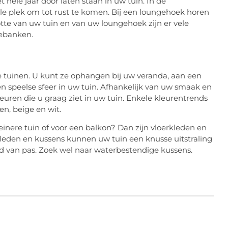
 hele jaar door laten staan in uw tuin. In de
 plek om tot rust te komen. Bij een loungehoek horen
otte van uw tuin en van uw loungehoek zijn er vele
gebanken.
ne tuinen. U kunt ze ophangen bij uw veranda, aan een
n speelse sfeer in uw tuin. Afhankelijk van uw smaak en
ren die u graag ziet in uw tuin. Enkele kleurentrends
en, beige en wit.
einere tuin of voor een balkon? Dan zijn vloerkleden en
kleden en kussens kunnen uw tuin een knusse uitstraling
van pas. Zoek wel naar waterbestendige kussens.