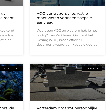
rgt
VOG aanvragen: alles wat je
 je recht
moet weten voor een soepele
aanvraag
rket komt
Wat is een VOG en waarom heb je het
e gevolgen
nodig? Een Verklaring Omtrent het
at niet
Gedrag (VOG) is een officieel
document waaruit blijkt dat je gedrag
BEDRIJVEN
BEDRIJVEN
ors: de
Rotterdam omarmt persoonlijke