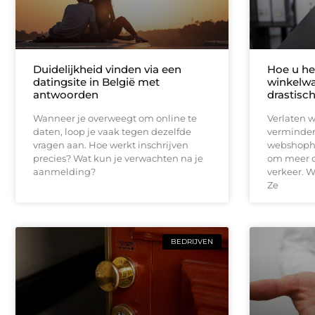
Duidelijkheid vinden via een
Hoe u het
datingsite in België met
winkelwa
antwoorden
drastisc
Wanneer je overweegt om online te
Verlaten 
daten, loop je vaak tegen dezelfde
vermindere
vragen aan. Hoe werkt inschrijven
webshopho
precies? Wat kun je verwachten na je
om meer o
aanmelding?
verkeer. W
Ze
BEDRIJVEN