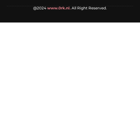
@2024
www.0rk.nl.
All Right Reserved.