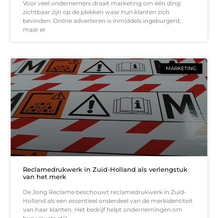
Voor veel ondernemers draait marketing om één ding:
zichtbaar zijn op de plekken waar hun klanten zich
bevinden. Online adverteren is inmiddels ingeburgerd,
maar er
MARKETING
Reclamedrukwerk in Zuid-Holland als verlengstuk
van het merk
De Jong Reclame beschouwt reclamedrukwerk in Zuid-
Holland als een essentieel onderdeel van de merkidentiteit
van haar klanten. Het bedrijf helpt ondernemingen om