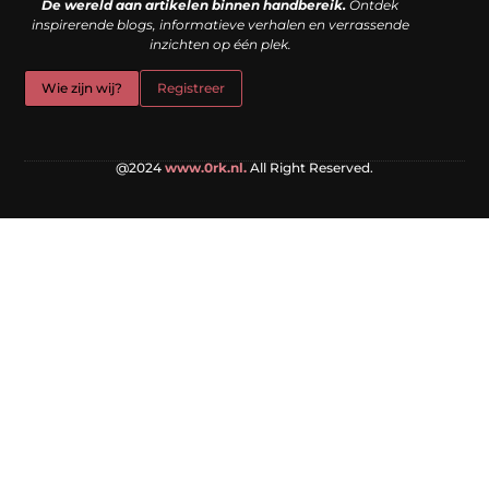
De wereld aan artikelen binnen handbereik.
Ontdek
inspirerende blogs, informatieve verhalen en verrassende
inzichten op één plek.
Wie zijn wij?
Registreer
@2024
www.0rk.nl.
All Right Reserved.