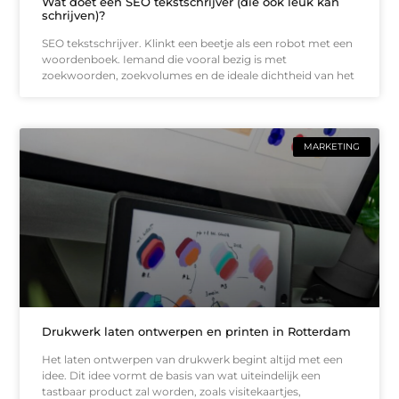
Wat doet een SEO tekstschrijver (die ook leuk kan
schrijven)?
SEO tekstschrijver. Klinkt een beetje als een robot met een
woordenboek. Iemand die vooral bezig is met
zoekwoorden, zoekvolumes en de ideale dichtheid van het
MARKETING
Drukwerk laten ontwerpen en printen in Rotterdam
Het laten ontwerpen van drukwerk begint altijd met een
idee. Dit idee vormt de basis van wat uiteindelijk een
tastbaar product zal worden, zoals visitekaartjes,