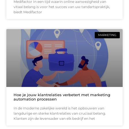
Medifactor In een tijd waarin online aanwezigheid van
vitaal belang is voor het succes van uw tandartspraktijk,
biedt Medifactor
MARKETING
Hoe je jouw klantrelaties verbetert met marketing
automation processen
In de moderne zakelijke wereld is het opbouwen van
langdurige en sterke klantrelaties van cruciaal belang.
Klanten zijn de levensader van elk bedrijf en het