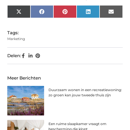
X
Facebook
Pinterest
LinkedIn
Email
(Twitter)
Tags:
Marketing
Delen:
Meer Berichten
Duurzaam wonen in een recreatiewoning:
zo groen kan jouw tweede thuis zijn
Een ruime slaapkamer vraagt om
bescherming die klopt