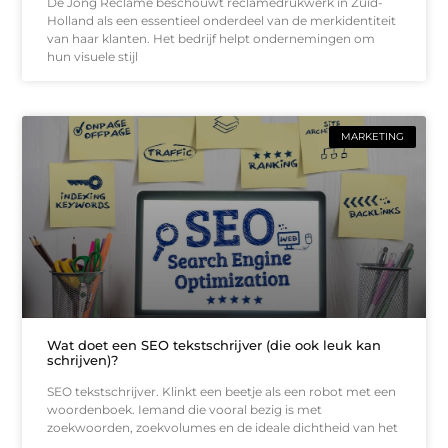
De Jong Reclame beschouwt reclamedrukwerk in Zuid-
Holland als een essentieel onderdeel van de merkidentiteit
van haar klanten. Het bedrijf helpt ondernemingen om
hun visuele stijl
MARKETING
Wat doet een SEO tekstschrijver (die ook leuk kan
schrijven)?
SEO tekstschrijver. Klinkt een beetje als een robot met een
woordenboek. Iemand die vooral bezig is met
zoekwoorden, zoekvolumes en de ideale dichtheid van het