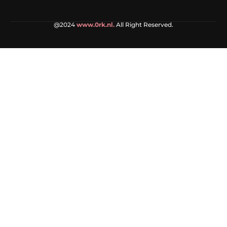
@2024
www.0rk.nl.
All Right Reserved.