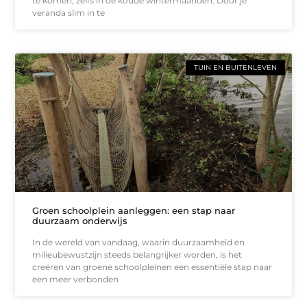
te komen, zelfs in de koude wintermaanden. Door je
veranda slim in te
TUIN EN BUITENLEVEN
Groen schoolplein aanleggen: een stap naar
duurzaam onderwijs
In de wereld van vandaag, waarin duurzaamheid en
milieubewustzijn steeds belangrijker worden, is het
creëren van groene schoolpleinen een essentiële stap naar
een meer verbonden