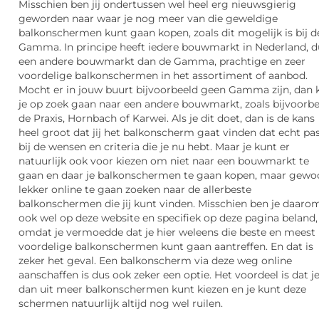
Misschien ben jij ondertussen wel heel erg nieuwsgierig
geworden naar waar je nog meer van die geweldige
balkonschermen kunt gaan kopen, zoals dit mogelijk is bij d
Gamma. In principe heeft iedere bouwmarkt in Nederland, d
een andere bouwmarkt dan de Gamma, prachtige en zeer
voordelige balkonschermen in het assortiment of aanbod.
Mocht er in jouw buurt bijvoorbeeld geen Gamma zijn, dan 
je op zoek gaan naar een andere bouwmarkt, zoals bijvoorb
de Praxis, Hornbach of Karwei. Als je dit doet, dan is de kans
heel groot dat jij het balkonscherm gaat vinden dat echt pa
bij de wensen en criteria die je nu hebt. Maar je kunt er
natuurlijk ook voor kiezen om niet naar een bouwmarkt te
gaan en daar je balkonschermen te gaan kopen, maar gewo
lekker online te gaan zoeken naar de allerbeste
balkonschermen die jij kunt vinden. Misschien ben je daaro
ook wel op deze website en specifiek op deze pagina beland,
omdat je vermoedde dat je hier weleens die beste en meest
voordelige balkonschermen kunt gaan aantreffen. En dat is
zeker het geval. Een balkonscherm via deze weg online
aanschaffen is dus ook zeker een optie. Het voordeel is dat j
dan uit meer balkonschermen kunt kiezen en je kunt deze
schermen natuurlijk altijd nog wel ruilen.