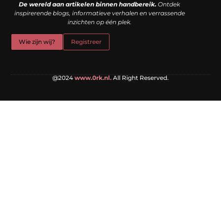
De wereld aan artikelen binnen handbereik.
Ontdek
inspirerende blogs, informatieve verhalen en verrassende
inzichten op één plek.
Wie zijn wij?
Registreer
@2024
www.0rk.nl.
All Right Reserved.