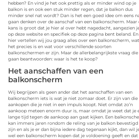
hebben? En vind je het ook prettig als er minder wind op je
balkon is en ook een stuk minder regen, dat je balkon dus
minder snel nat wordt? Dan is het een goed idee om eens n
gaan denken over de aanschaf van een balkonscherm. Maar 
kans is groot dat je hier al over hebt nagedacht, aangezien j
op deze website en specifiek op deze pagina bent beland. En
hier vertellen wij jou graag alles over een balkonscherm, wa
het precies is en wat voor verschillende soorten
balkonschermen er zijn. Maar de allerbelangrijkste vraag die
gaan beantwoorden: waar is het te koop?
Het aanschaffen van een
balkonscherm
Wij begrijpen als geen ander dat het aanschaffen van een
balkonscherm iets is wat je niet zomaar doet. Er zijn van die
aankopen die je niet in een impuls koopt. Niet omdat zo’n
aankoop meteen enorm duur is, maar omdat je weet dat je 
lange tijd tegen de aankoop aan gaat kijken. Een balkonsch
kan immers jaren rondom de reling van je balkon bevestigd
zijn en als je er dan bijna iedere dag tegenaan kijkt, dan wil j
wel een balkonscherm kopen dat je voldoening geeft en dat 