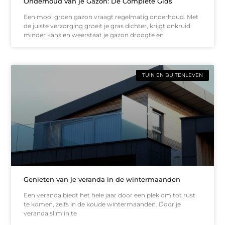
Onderhoud van je Gazon: De Complete Gids
Een mooi groen gazon vraagt regelmatig onderhoud. Met
de juiste verzorging groeit je gras dichter, krijgt onkruid
minder kans en weerstaat je gazon droogte en
TUIN EN BUITENLEVEN
Genieten van je veranda in de wintermaanden
Een veranda biedt het hele jaar door een plek om tot rust
te komen, zelfs in de koude wintermaanden. Door je
veranda slim in te