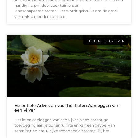
handig hulpmiddel voor tuiniers en
landschapsarchitecten. Het wordt gebruikt om de groei
van onkruid onder controle
TUIN EN BUITENLEVEN
Essentiële Adviezen voor het Laten Aanleggen van
een Vijver
Het laten aanleggen van een vijver is een prachtige
toevoeging aan je buitenruimte en kan een gevoel van
sereniteit en natuurlijke schoonheid creëren. Bij het