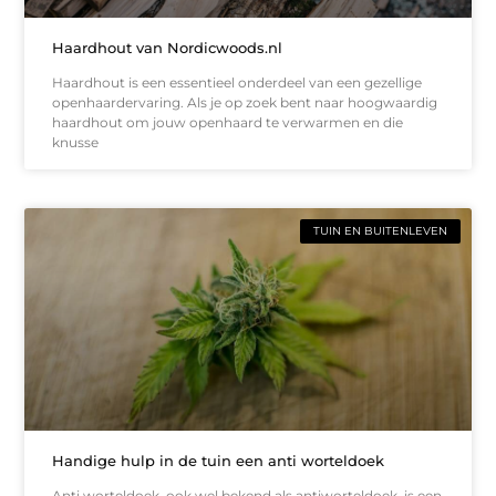
Haardhout van Nordicwoods.nl
Haardhout is een essentieel onderdeel van een gezellige
openhaardervaring. Als je op zoek bent naar hoogwaardig
haardhout om jouw openhaard te verwarmen en die
knusse
TUIN EN BUITENLEVEN
Handige hulp in de tuin een anti worteldoek
Anti worteldoek, ook wel bekend als antiworteldoek, is een