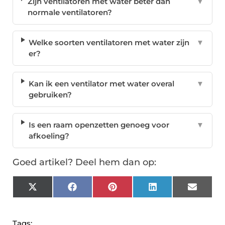
Zijn ventilatoren met water beter dan
▼
normale ventilatoren?
Welke soorten ventilatoren met water zijn
▼
er?
Kan ik een ventilator met water overal
▼
gebruiken?
Is een raam openzetten genoeg voor
▼
afkoeling?
Goed artikel? Deel hem dan op:
X
Facebook
Pinterest
LinkedIn
Email
(Twitter)
Tags: