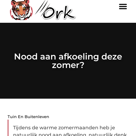
Nood aan afkoeling deze
zomer?
Tuin En Buitenleven
Tijdens de warme zomermaanden heb je
natuurlijk nood aan afkoeling, natuurlijk denk