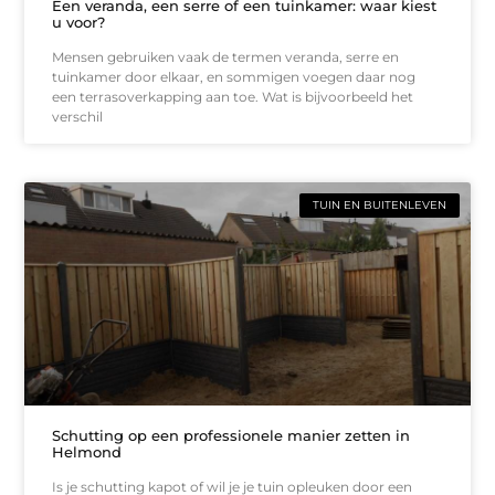
Een veranda, een serre of een tuinkamer: waar kiest
u voor?
Mensen gebruiken vaak de termen veranda, serre en
tuinkamer door elkaar, en sommigen voegen daar nog
een terrasoverkapping aan toe. Wat is bijvoorbeeld het
verschil
TUIN EN BUITENLEVEN
Schutting op een professionele manier zetten in
Helmond
Is je schutting kapot of wil je je tuin opleuken door een