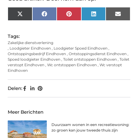
X
Facebook
Pinterest
LinkedIn
Email
(Twitter)
Tags:
Zakelijke dienstverlening
,
Loodgieter Eindhoven
,
Loodgieter Spoed Eindhoven
,
Ontstoppingsbedrijf Eindhoven
,
Ontstoppingsdienst Eindhoven
,
Spoed loodgieter Eindhoven
,
Toilet ontstoppen Eindhoven
,
Toilet
verstopt Eindhoven
,
Wc ontstoppen Eindhoven
,
Wc verstopt
Eindhoven
Delen:
Meer Berichten
Duurzaam wonen in een recreatiewoning:
zo groen kan jouw tweede thuis zijn