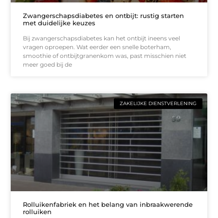
Zwangerschapsdiabetes en ontbijt: rustig starten
met duidelijke keuzes
Bij zwangerschapsdiabetes kan het ontbijt ineens veel
vragen oproepen. Wat eerder een snelle boterham,
smoothie of ontbijtgranenkom was, past misschien niet
meer goed bij de
ZAKELIJKE DIENSTVERLENING
Rolluikenfabriek en het belang van inbraakwerende
rolluiken