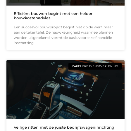
Efficiënt bouwen begint met een helder
bouwkostenadvies
Een succesvol bouwproject begint niet op de werf, maar
aan de tekentafel. De nauwkeurigheid waarmee plannen
worden uitgetekend, vormt de basis voor elke financiële
inschatting.
ZAKELIJKE DIENSTVERLENING
Veilige ritten met de juiste bedrijfswageninrichting