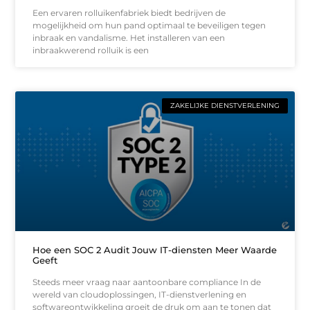
Een ervaren rolluikenfabriek biedt bedrijven de
mogelijkheid om hun pand optimaal te beveiligen tegen
inbraak en vandalisme. Het installeren van een
inbraakwerend rolluik is een
ZAKELIJKE DIENSTVERLENING
Hoe een SOC 2 Audit Jouw IT-diensten Meer Waarde
Geeft
Steeds meer vraag naar aantoonbare compliance In de
wereld van cloudoplossingen, IT-dienstverlening en
softwareontwikkeling groeit de druk om aan te tonen dat