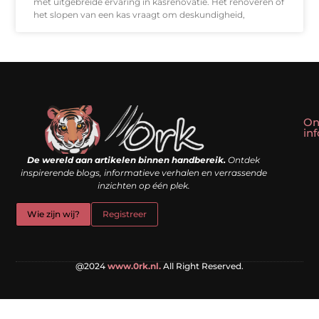
met uitgebreide ervaring in kasrenovatie. Het renoveren of
het slopen van een kas vraagt om deskundigheid,
On
in
Linkbuilding kopen: slim shortcut of riskante valkuil?
Geld verdienen met een website: droom of doe-het-zelf realiteit?
De wereld aan artikelen binnen handbereik.
Ontdek
inspirerende blogs, informatieve verhalen en verrassende
inzichten op één plek.
Wie zijn wij?
Registreer
@2024
www.0rk.nl.
All Right Reserved.