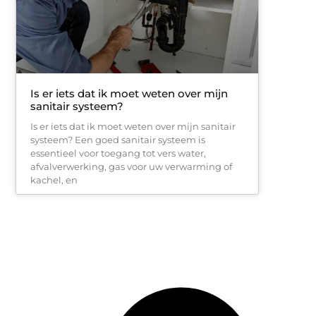
Is er iets dat ik moet weten over mijn
sanitair systeem?
Is er iets dat ik moet weten over mijn sanitair
systeem? Een goed sanitair systeem is
essentieel voor toegang tot vers water,
afvalverwerking, gas voor uw verwarming of
kachel, en