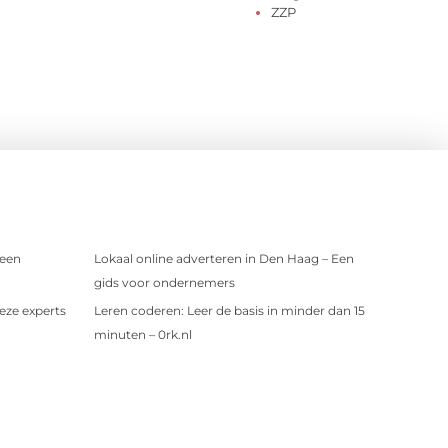
ZZP
 een
Lokaal online adverteren in Den Haag – Een
gids voor ondernemers
eze experts
Leren coderen: Leer de basis in minder dan 15
minuten – 0rk.nl