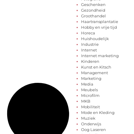
Geschenken
Gezondheid
Groothandel
Haartransplantatie
Hobby en vrije tijd
Horeca
Huishoudelijk
Industrie
Internet
Internet marketing
Kinderen
Kunst en Kitsch
Management
Marketing
Media
Meubels
Microfilm
MKB
Mobiliteit
Mode en Kleding
Muziek
Onderwijs
Oog Laseren