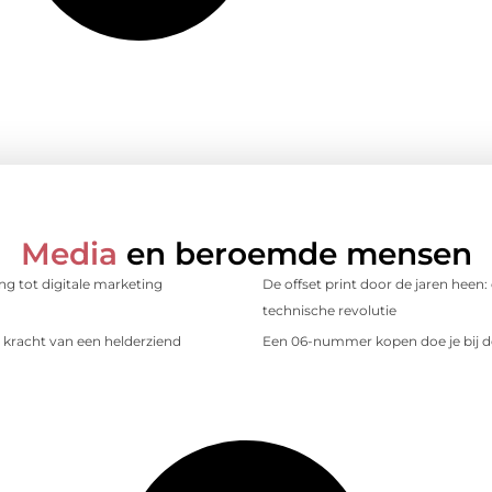
Media
en beroemde mensen
ing tot digitale marketing
De offset print door de jaren heen:
technische revolutie
kracht van een helderziend
Een 06-nummer kopen doe je bij d