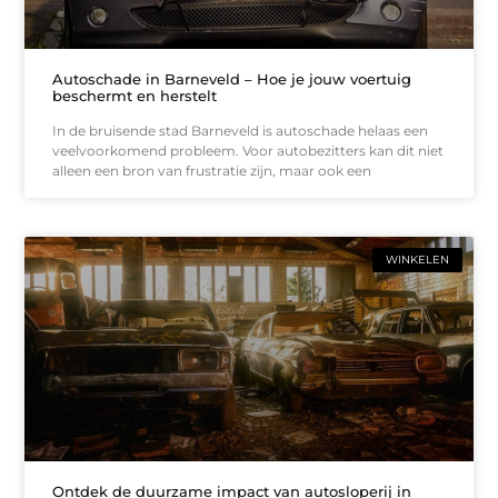
Autoschade in Barneveld – Hoe je jouw voertuig
beschermt en herstelt
In de bruisende stad Barneveld is autoschade helaas een
veelvoorkomend probleem. Voor autobezitters kan dit niet
alleen een bron van frustratie zijn, maar ook een
WINKELEN
Ontdek de duurzame impact van autosloperij in