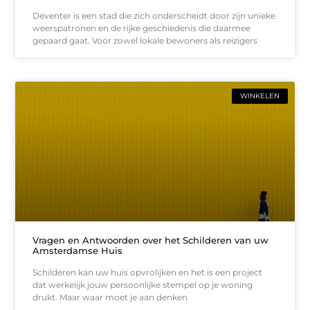
Deventer is een stad die zich onderscheidt door zijn unieke
weerspatronen en de rijke geschiedenis die daarmee
gepaard gaat. Voor zowel lokale bewoners als reizigers
WINKELEN
Vragen en Antwoorden over het Schilderen van uw
Amsterdamse Huis
Schilderen kan uw huis opvrolijken en het is een project
dat werkelijk jouw persoonlijke stempel op je woning
drukt. Maar waar moet je aan denken