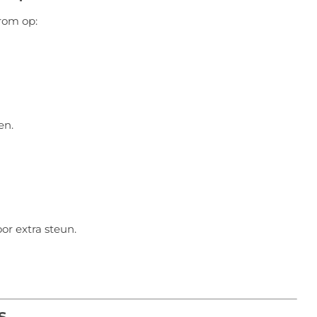
arom op:
en.
r extra steun.
s