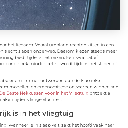
or het lichaam. Vooral urenlang rechtop zitten in een
jn en slecht slapen onderweg. Daarom kiezen steeds meer
uning biedt tijdens het reizen. Een kwalitatief
rdoor de nek minder belast wordt tijdens het slapen of
abeler en slimmer ontworpen dan de klassieke
 foam modellen en ergonomische ontwerpen winnen snel
De Beste Nekkussen voor in het Vliegtuig
ontdekt al
 maken tijdens lange vluchten.
k is in het vliegtuig
ing. Wanneer je in slaap valt, zakt het hoofd vaak naar