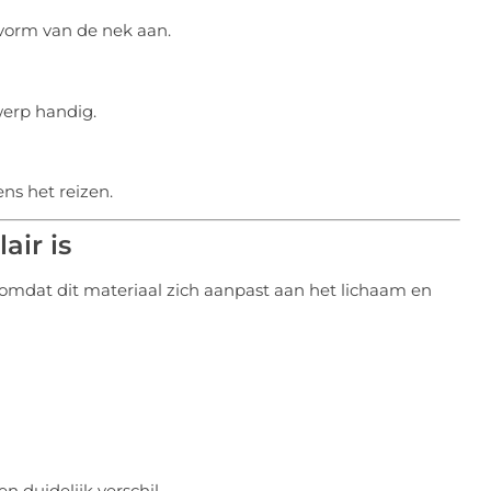
vorm van de nek aan.
werp handig.
ns het reizen.
ir is
dat dit materiaal zich aanpast aan het lichaam en
n duidelijk verschil.