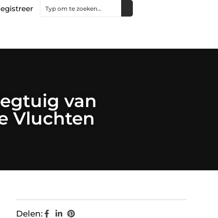
egistreer
iegtuig van
e Vluchten
Delen: