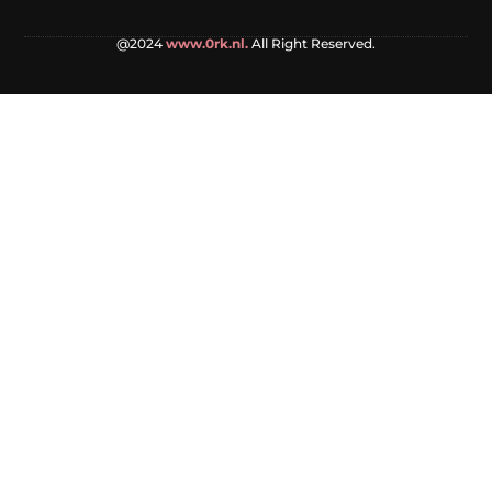
@2024
www.0rk.nl.
All Right Reserved.