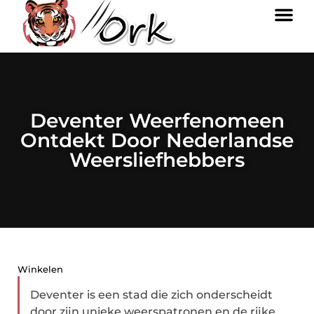
Deventer Weerfenomeen
Ontdekt Door Nederlandse
Weersliefhebbers
Winkelen
Deventer is een stad die zich onderscheidt
door zijn unieke weerspatronen en de rijke