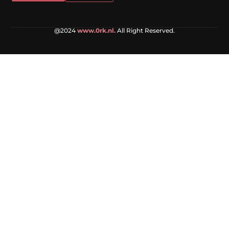
@2024
www.0rk.nl.
All Right Reserved.