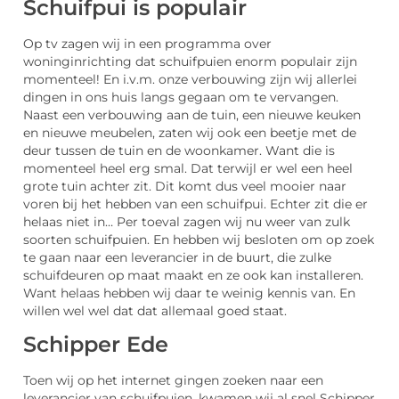
Schuifpui is populair
Op tv zagen wij in een programma over
woninginrichting dat schuifpuien enorm populair zijn
momenteel! En i.v.m. onze verbouwing zijn wij allerlei
dingen in ons huis langs gegaan om te vervangen.
Naast een verbouwing aan de tuin, een nieuwe keuken
en nieuwe meubelen, zaten wij ook een beetje met de
deur tussen de tuin en de woonkamer. Want die is
momenteel heel erg smal. Dat terwijl er wel een heel
grote tuin achter zit. Dit komt dus veel mooier naar
voren bij het hebben van een schuifpui. Echter zit die er
helaas niet in… Per toeval zagen wij nu weer van zulk
soorten schuifpuien. En hebben wij besloten om op zoek
te gaan naar een leverancier in de buurt, die zulke
schuifdeuren op maat maakt en ze ook kan installeren.
Want helaas hebben wij daar te weinig kennis van. En
willen wel wel dat dat allemaal goed staat.
Schipper Ede
Toen wij op het internet gingen zoeken naar een
leverancier van schuifpuien, kwamen wij al snel Schipper