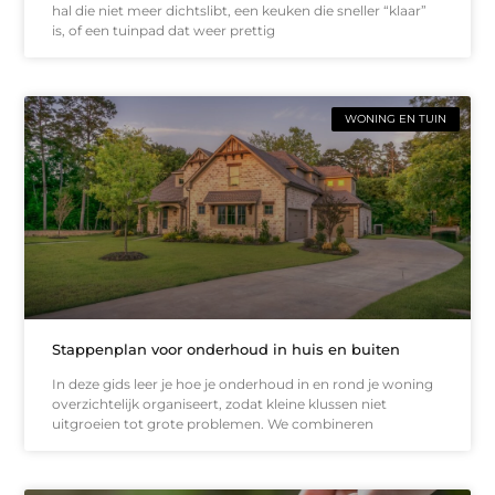
hal die niet meer dichtslibt, een keuken die sneller “klaar”
is, of een tuinpad dat weer prettig
WONING EN TUIN
Stappenplan voor onderhoud in huis en buiten
In deze gids leer je hoe je onderhoud in en rond je woning
overzichtelijk organiseert, zodat kleine klussen niet
uitgroeien tot grote problemen. We combineren