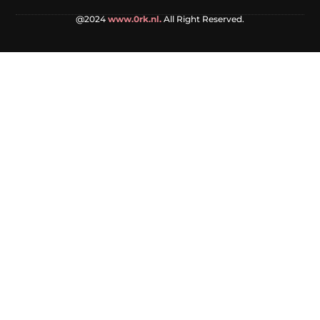
@2024
www.0rk.nl.
All Right Reserved.