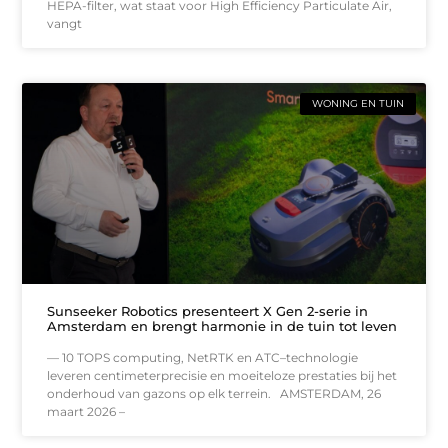
HEPA-filter, wat staat voor High Efficiency Particulate Air,
vangt
WONING EN TUIN
Sunseeker Robotics presenteert X Gen 2-serie in
Amsterdam en brengt harmonie in de tuin tot leven
— 10 TOPS computing, NetRTK en ATC–technologie
leveren centimeterprecisie en moeiteloze prestaties bij het
onderhoud van gazons op elk terrein. AMSTERDAM, 26
maart 2026 –