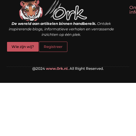
On
in
Linkbuilding kopen: slim shortcut of riskante valkuil?
Geld verdienen met een website: droom of doe-het-zelf realiteit?
De wereld aan artikelen binnen handbereik.
Ontdek
inspirerende blogs, informatieve verhalen en verrassende
inzichten op één plek.
Wie zijn wij?
Registreer
@2024
www.0rk.nl.
All Right Reserved.