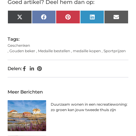
Goed artikel? Deel hem dan op:
X
Facebook
Pinterest
LinkedIn
Email
(Twitter)
Tags:
Geschenken
,
Gouden beker
,
Medaille bestellen
,
medaille kopen
,
Sportprijzen
Delen:
Meer Berichten
Duurzaam wonen in een recreatiewoning:
zo groen kan jouw tweede thuis zijn