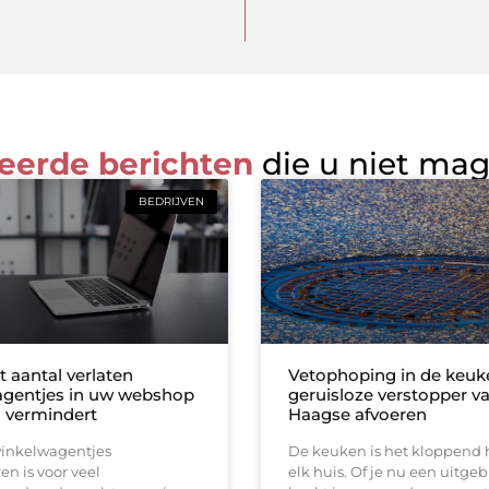
eerde berichten
die u niet ma
BEDRIJVEN
 aantal verlaten
Vetophoping in de keuk
gentjes in uw webshop
geruisloze verstopper v
h vermindert
Haagse afvoeren
winkelwagentjes
De keuken is het kloppend 
n is voor veel
elk huis. Of je nu een uitgeb