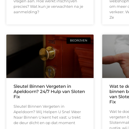
vragen aan. Hoe werkt inschrijven
webshopho
precies? Wat kun je verwachten na je
om meer o
aanmelding?
verkeer. W
Ze
BEDRIJVEN
Sleutel Binnen Vergeten in
Wat te do
Apeldoorn? 24/7 Hulp van Sloten
binnen b
Fix
van Slot
Fix
Sleutel Binnen Vergeten in
Wat te doe
Apeldoorn? Wij Helpen U Snel Weer
vergeten b
Naar Binnen U kent het vast: u trekt
Slotenmake
de deur dicht en op dat moment
rustig, wij