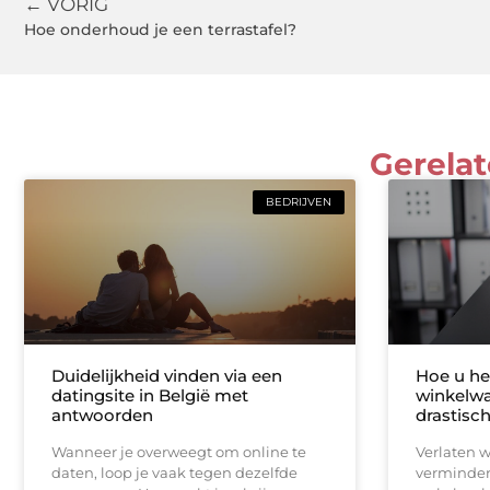
← VORIG
Hoe onderhoud je een terrastafel?
Gerelat
BEDRIJVEN
Duidelijkheid vinden via een
Hoe u het
datingsite in België met
winkelwa
antwoorden
drastisc
Wanneer je overweegt om online te
Verlaten 
daten, loop je vaak tegen dezelfde
vermindere