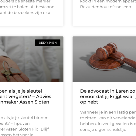
uders de snelste manier
kookt in een modern appar
mzet te halen uit bestaand
Bezuidenhout of snel een
ant de bezoekers zijn er al.
BEDRIJVEN
en als je je sleutel
De advocaat in Laren zo
ent vergeten? – Advies
ervoor dat jij krijgt waar
enmaker Assen Sloten
op hebt
Wanneer je in een lastig pa
n als je je sleutel binnen
te zitten, kan dit vervelend
ent? – Tips van
hebben. In veel gevallen is d
r Assen Sloten Fix Blijf
eens je eigen schuld; je
 lossen het voor je