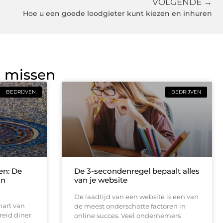
VOLGENDE →
Hoe u een goede loodgieter kunt kiezen en inhuren
g missen
BEDRIJVEN
BEDRIJVEN
en: De
De 3-secondenregel bepaalt alles
an
van je website
De laadtijd van een website is een van
hart van
de meest onderschatte factoren in
reid diner
online succes. Veel ondernemers