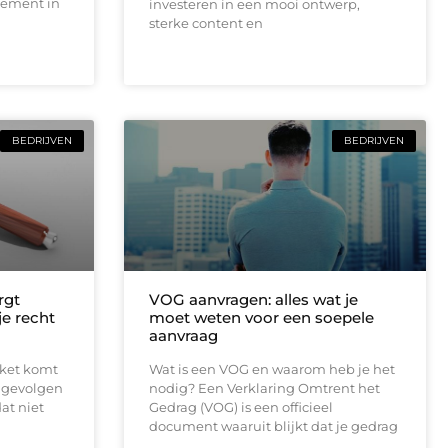
tement in
investeren in een mooi ontwerp,
sterke content en
BEDRIJVEN
BEDRIJVEN
rgt
VOG aanvragen: alles wat je
 je recht
moet weten voor een soepele
aanvraag
rket komt
Wat is een VOG en waarom heb je het
e gevolgen
nodig? Een Verklaring Omtrent het
at niet
Gedrag (VOG) is een officieel
document waaruit blijkt dat je gedrag