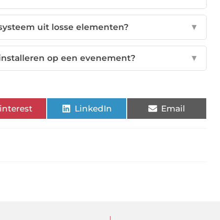
systeem uit losse elementen?
▼
installeren op een evenement?
▼
interest
LinkedIn
Email