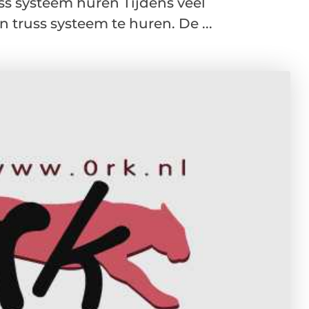
s systeem huren Tijdens veel
russ systeem te huren. De ...