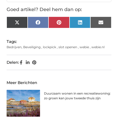
Goed artikel? Deel hem dan op:
X
Facebook
Pinterest
LinkedIn
Email
(Twitter)
Tags:
Bedrijven
,
Beveiliging
,
lockpick
,
slot openen
,
webie
,
webie.nl
Delen:
Meer Berichten
Duurzaam wonen in een recreatiewoning:
zo groen kan jouw tweede thuis zijn