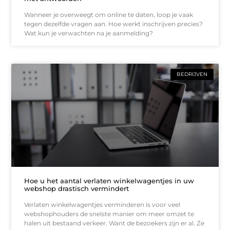
Wanneer je overweegt om online te daten, loop je vaak
tegen dezelfde vragen aan. Hoe werkt inschrijven precies?
Wat kun je verwachten na je aanmelding?
BEDRIJVEN
Hoe u het aantal verlaten winkelwagentjes in uw
webshop drastisch vermindert
Verlaten winkelwagentjes verminderen is voor veel
webshophouders de snelste manier om meer omzet te
halen uit bestaand verkeer. Want de bezoekers zijn er al. Ze