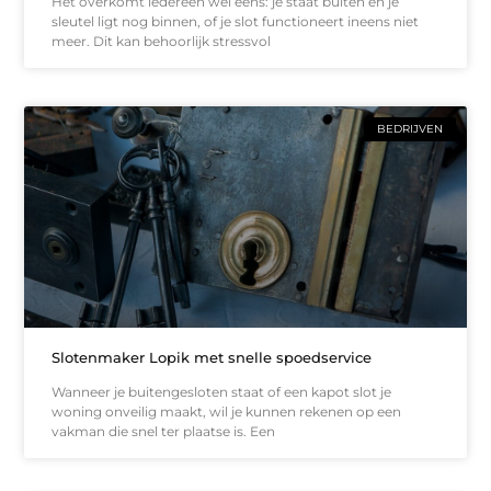
Het overkomt iedereen wel eens: je staat buiten en je
sleutel ligt nog binnen, of je slot functioneert ineens niet
meer. Dit kan behoorlijk stressvol
BEDRIJVEN
Slotenmaker Lopik met snelle spoedservice
Wanneer je buitengesloten staat of een kapot slot je
woning onveilig maakt, wil je kunnen rekenen op een
vakman die snel ter plaatse is. Een