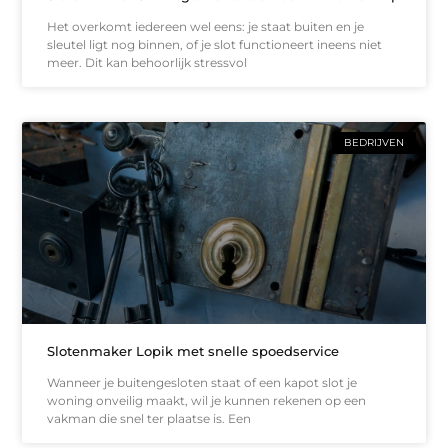
Het overkomt iedereen wel eens: je staat buiten en je
sleutel ligt nog binnen, of je slot functioneert ineens niet
meer. Dit kan behoorlijk stressvol
BEDRIJVEN
Slotenmaker Lopik met snelle spoedservice
Wanneer je buitengesloten staat of een kapot slot je
woning onveilig maakt, wil je kunnen rekenen op een
vakman die snel ter plaatse is. Een