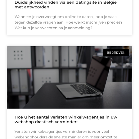
Duidelijkheid vinden via een datingsite in België
met antwoorden
Wanneer je overweegt om online te daten, loop je vaak
tegen dezelfde vragen aan. Hoe werkt inschrijven precies?
Wat kun je verwachten na je aanmelding?
BEDRIJVEN
Hoe u het aantal verlaten winkelwagentjes in uw
webshop drastisch vermindert
Verlaten winkelwagentjes verminderen is voor veel
webshophouders de snelste manier om meer omzet te