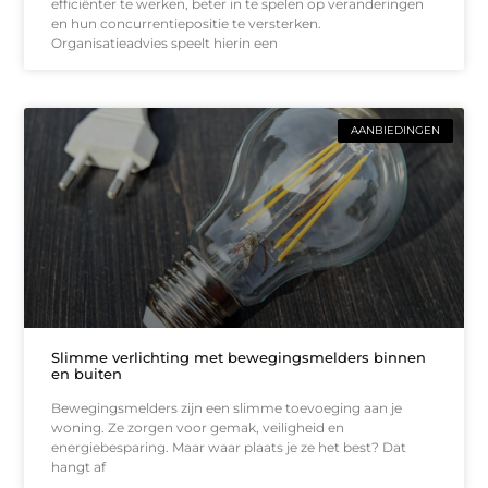
efficiënter te werken, beter in te spelen op veranderingen
en hun concurrentiepositie te versterken.
Organisatieadvies speelt hierin een
AANBIEDINGEN
Slimme verlichting met bewegingsmelders binnen
en buiten
Bewegingsmelders zijn een slimme toevoeging aan je
woning. Ze zorgen voor gemak, veiligheid en
energiebesparing. Maar waar plaats je ze het best? Dat
hangt af