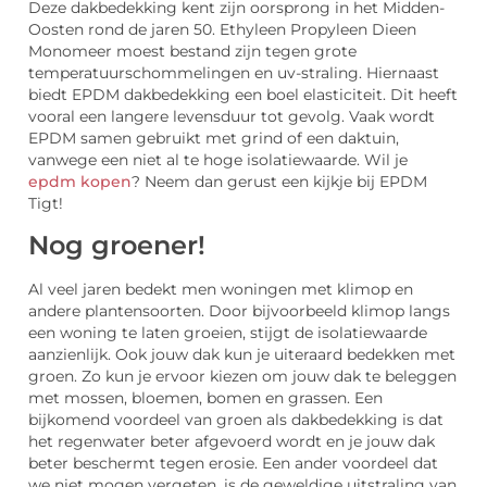
Deze dakbedekking kent zijn oorsprong in het Midden-
Oosten rond de jaren 50. Ethyleen Propyleen Dieen
Monomeer moest bestand zijn tegen grote
temperatuurschommelingen en uv-straling. Hiernaast
biedt EPDM dakbedekking een boel elasticiteit. Dit heeft
vooral een langere levensduur tot gevolg. Vaak wordt
EPDM samen gebruikt met grind of een daktuin,
vanwege een niet al te hoge isolatiewaarde. Wil je
epdm kopen
? Neem dan gerust een kijkje bij EPDM
Tigt!
Nog groener!
Al veel jaren bedekt men woningen met klimop en
andere plantensoorten. Door bijvoorbeeld klimop langs
een woning te laten groeien, stijgt de isolatiewaarde
aanzienlijk. Ook jouw dak kun je uiteraard bedekken met
groen. Zo kun je ervoor kiezen om jouw dak te beleggen
met mossen, bloemen, bomen en grassen. Een
bijkomend voordeel van groen als dakbedekking is dat
het regenwater beter afgevoerd wordt en je jouw dak
beter beschermt tegen erosie. Een ander voordeel dat
we niet mogen vergeten, is de geweldige uitstraling van