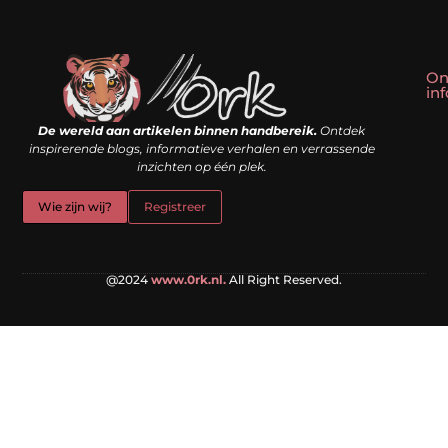
On
in
Linkbuilding kopen: slim shortcut of riskante valkuil?
Geld verdienen met een website: droom of doe-het-zelf realiteit?
De wereld aan artikelen binnen handbereik.
Ontdek
inspirerende blogs, informatieve verhalen en verrassende
inzichten op één plek.
Wie zijn wij?
Registreer
@2024
www.0rk.nl.
All Right Reserved.