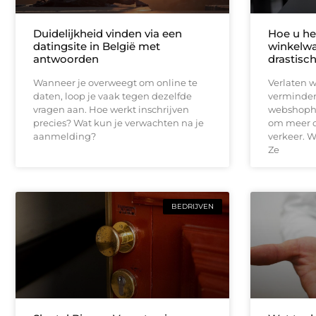
Duidelijkheid vinden via een
Hoe u het
datingsite in België met
winkelwa
antwoorden
drastisc
Wanneer je overweegt om online te
Verlaten 
daten, loop je vaak tegen dezelfde
vermindere
vragen aan. Hoe werkt inschrijven
webshopho
precies? Wat kun je verwachten na je
om meer o
aanmelding?
verkeer. W
Ze
BEDRIJVEN