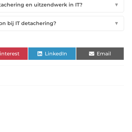
etachering en uitzendwerk in IT?
▼
on bij IT detachering?
▼
interest
LinkedIn
Email