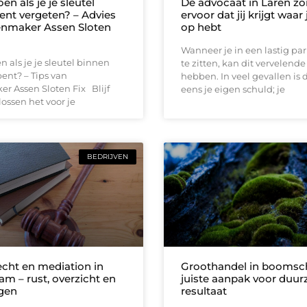
en als je je sleutel
De advocaat in Laren zo
ent vergeten? – Advies
ervoor dat jij krijgt waar
enmaker Assen Sloten
op hebt
Wanneer je in een lastig pa
n als je je sleutel binnen
te zitten, kan dit vervelend
ent? – Tips van
hebben. In veel gevallen is d
r Assen Sloten Fix Blijf
eens je eigen schuld; je
 lossen het voor je
BEDRIJVEN
echt en mediation in
Groothandel in boomsch
m – rust, overzicht en
juiste aanpak voor duu
gen
resultaat