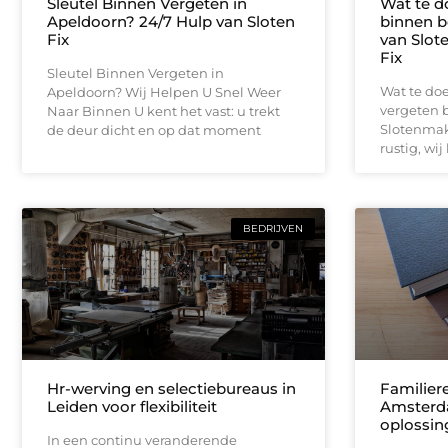
Sleutel Binnen Vergeten in
Wat te do
Apeldoorn? 24/7 Hulp van Sloten
binnen b
Fix
van Slot
Fix
Sleutel Binnen Vergeten in
Wat te doe
Apeldoorn? Wij Helpen U Snel Weer
vergeten b
Naar Binnen U kent het vast: u trekt
Slotenmake
de deur dicht en op dat moment
rustig, wij
BEDRIJVEN
Hr-werving en selectiebureaus in
Familier
Leiden voor flexibiliteit
Amsterda
oplossin
In een continu veranderende