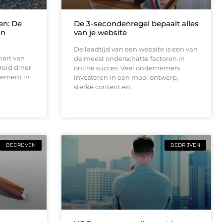
en: De
De 3-secondenregel bepaalt alles
an
van je website
De laadtijd van een website is een van
hart van
de meest onderschatte factoren in
reid diner
online succes. Veel ondernemers
tement in
investeren in een mooi ontwerp,
sterke content en
BEDRIJVEN
BEDRIJVEN