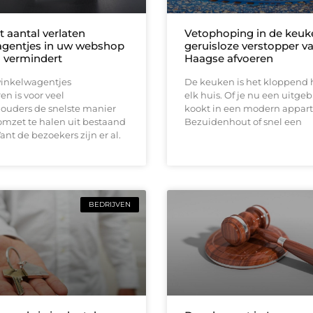
 aantal verlaten
Vetophoping in de keuk
gentjes in uw webshop
geruisloze verstopper v
h vermindert
Haagse afvoeren
winkelwagentjes
De keuken is het kloppend 
n is voor veel
elk huis. Of je nu een uitgeb
uders de snelste manier
kookt in een modern appar
mzet te halen uit bestaand
Bezuidenhout of snel een
ant de bezoekers zijn er al.
BEDRIJVEN