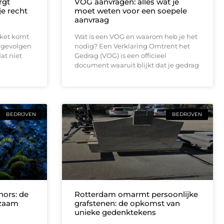
rgt
VOG aanvragen: alles wat je
 je recht
moet weten voor een soepele
aanvraag
rket komt
Wat is een VOG en waarom heb je het
e gevolgen
nodig? Een Verklaring Omtrent het
at niet
Gedrag (VOG) is een officieel
document waaruit blijkt dat je gedrag
BEDRIJVEN
BEDRIJVEN
ors: de
Rotterdam omarmt persoonlijke
rzaam
grafstenen: de opkomst van
unieke gedenktekens