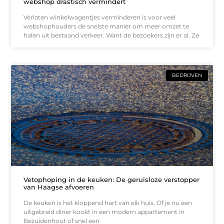
webshop drastisch vermindert
Verlaten winkelwagentjes verminderen is voor veel
webshophouders de snelste manier om meer omzet te
halen uit bestaand verkeer. Want de bezoekers zijn er al. Ze
BEDRIJVEN
Vetophoping in de keuken: De geruisloze verstopper
van Haagse afvoeren
De keuken is het kloppend hart van elk huis. Of je nu een
uitgebreid diner kookt in een modern appartement in
Bezuidenhout of snel een