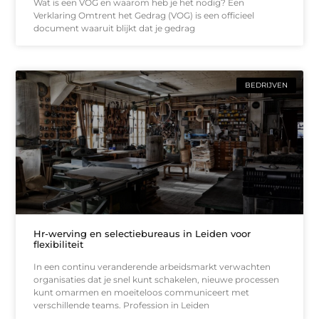
Wat is een VOG en waarom heb je het nodig? Een
Verklaring Omtrent het Gedrag (VOG) is een officieel
document waaruit blijkt dat je gedrag
BEDRIJVEN
Hr-werving en selectiebureaus in Leiden voor
flexibiliteit
In een continu veranderende arbeidsmarkt verwachten
organisaties dat je snel kunt schakelen, nieuwe processen
kunt omarmen en moeiteloos communiceert met
verschillende teams. Profession in Leiden