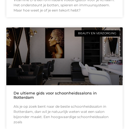
Het ondersteunt je botten, spieren en immuunsysteem.
Maar hoe weet je of je een tekort hebt?
BEAUTY EN VERZORGING
De ultieme gids voor schoonheidssalons in
Rotterdam
Als je op zoek bent naar de beste schoonheidssalon in
Rotterdam, dan wil je natuurlijk weten wat een salon
bijzonder maakt. Een hoogwaardige schoonheidssalon
zoals