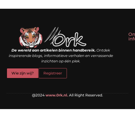
On
in
Linkbuilding kopen: slim shortcut of riskante valkuil?
Geld verdienen met een website: droom of doe-het-zelf realiteit?
De wereld aan artikelen binnen handbereik.
Ontdek
inspirerende blogs, informatieve verhalen en verrassende
inzichten op één plek.
Wie zijn wij?
Registreer
@2024
www.0rk.nl.
All Right Reserved.