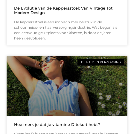
De Evolutie van de Kappersstoel: Van Vintage Tot
Modern Design
De kappersstoel is een iconisch meubelstuk in de
schoonheids- en haarverzorgingsindustrie. Wat begon als
een eenvoudige zitplaats voor klanten, is door de jaren
heen geëvolueerd
BEAUTY EN VERZORGING
Hoe merk je dat je vitamine D tekort hebt?
Vitamine D is een onmisbare voedingsstof voor je lichaam.