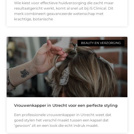
Wie kiest voor effectieve huidverzorging die zacht maar
resultaatgericht werkt, komt al snel uit bij iS Clinical. Dit
merk combineert geavanceerde wetenschap met
krachtige, botanische
BEAUTY EN VERZORGING
Vrouwenkapper in Utrecht voor een perfecte styling
Een professionele vrouwenkapper in Utrecht weet dat
goed stylen het verschil maakt tussen een kapsel dat
‘gewoon’ zit en een look die echt indruk maakt.