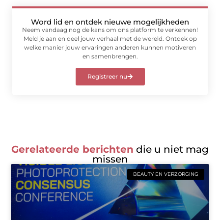
Word lid en ontdek nieuwe mogelijkheden
Neem vandaag nog de kans om ons platform te verkennen!
Meld je aan en deel jouw verhaal met de wereld. Ontdek op
welke manier jouw ervaringen anderen kunnen motiveren
en samenbrengen.
Registreer nu
Gerelateerde berichten
die u niet mag
missen
BEAUTY EN VERZORGING