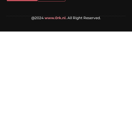
@2024
www.0rk.nl.
All Right Reserved.