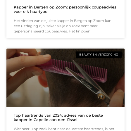
Kapper in Bergen op Zoom: persoonlijk coupeadvies
voor elk haartype
Het vinden van de juiste kapper in Bergen op Zoom kan
een uitdaging zijn, zeker als je op zoek bent naar
gepersonaliseerd coupeadvies. Het knippen
BEAUTY EN VERZORGING
Top haartrends van 2024: advies van de beste
kapper in Capelle aan den IJssel
Wanneer u op zoek bent naar de laatste haartrends, is het