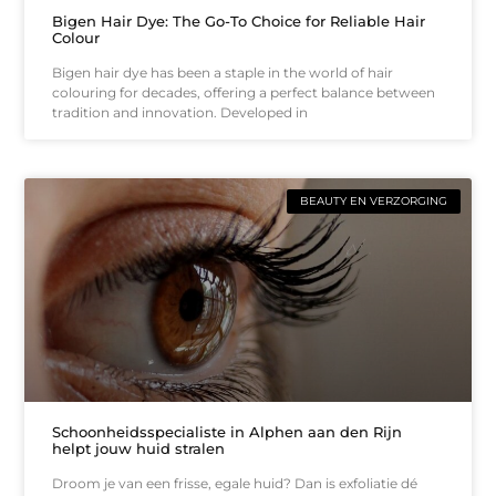
Bigen Hair Dye: The Go-To Choice for Reliable Hair
Colour
Bigen hair dye has been a staple in the world of hair
colouring for decades, offering a perfect balance between
tradition and innovation. Developed in
BEAUTY EN VERZORGING
Schoonheidsspecialiste in Alphen aan den Rijn
helpt jouw huid stralen
Droom je van een frisse, egale huid? Dan is exfoliatie dé